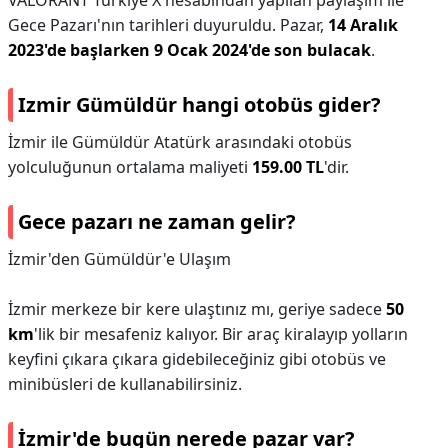
VALORANT Türkiye X hesabından yapılan paylaşım ile
Gece Pazarı'nın tarihleri duyuruldu. Pazar,
14 Aralık
2023'de başlarken 9 Ocak 2024'de son bulacak
.
Izmir Gümüldür hangi otobüs gider?
İzmir ile Gümüldür Atatürk arasındaki otobüs
yolculuğunun ortalama maliyeti
159.00 TL
'dir.
Gece pazarı ne zaman gelir?
İzmir'den Gümüldür'e Ulaşım
İzmir merkeze bir kere ulaştınız mı, geriye sadece
50
km
'lik bir mesafeniz kalıyor. Bir araç kiralayıp yolların
keyfini çıkara çıkara gidebileceğiniz gibi otobüs ve
minibüsleri de kullanabilirsiniz.
İzmir'de bugün nerede pazar var?