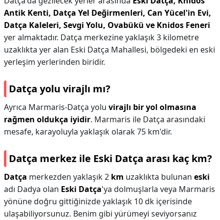
Datça'da gezilecek yerler arasında
Eski Datça, Knidos
Antik Kenti, Datça Yel Değirmenleri, Can Yücel'in Evi,
Datça Kaleleri, Sevgi Yolu, Ovabükü ve Knidos Feneri
yer almaktadır. Datça merkezine yaklaşık 3 kilometre
uzaklıkta yer alan Eski Datça Mahallesi, bölgedeki en eski
yerleşim yerlerinden biridir.
Datça yolu virajlı mı?
Ayrıca Marmaris-Datça yolu
virajlı bir yol olmasına
rağmen oldukça iyidir
. Marmaris ile Datça arasındaki
mesafe, karayoluyla yaklaşık olarak 75 km'dir.
Datça merkez ile Eski Datça arası kaç km?
Datça
merkezden yaklaşık 2
km
uzaklıkta bulunan
eski
adı Dadya olan
Eski Datça
'ya dolmuşlarla veya Marmaris
yönüne doğru gittiğinizde yaklaşık 10 dk içerisinde
ulaşabiliyorsunuz. Benim gibi yürümeyi seviyorsanız