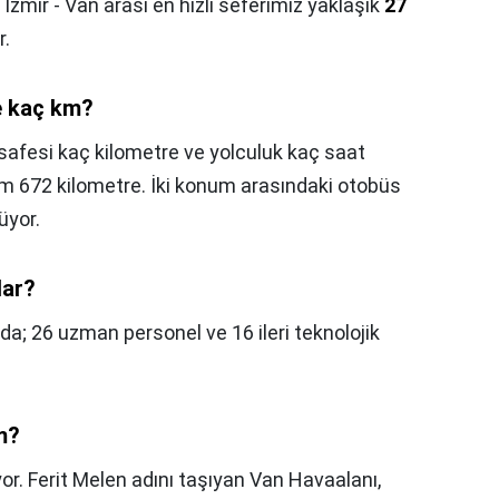
 İzmir - Van arası en hızlı seferimiz yaklaşık
27
r.
e kaç km?
afesi kaç kilometre ve yolculuk kaç saat
am 672 kilometre. İki konum arasındaki otobüs
üyor.
dar?
da; 26 uzman personel ve 16 ileri teknolojik
m?
r. Ferit Melen adını taşıyan Van Havaalanı,