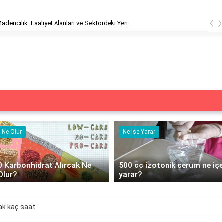
‹
dencilik: Faaliyet Alanları ve Sektördeki Yeri
Ne Olur
Ne İşe Yarar
0 Karbonhidrat Alırsak Ne
500 cc izotonik serum ne iş
Olur?
yarar?
ak kaç saat