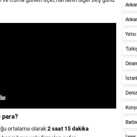
Ankar
Ankar
Yatsı
Türki
Dinam
İstan
Deniz
Konya
ç para?
Barbi
luğu ortalama olarak
2 saat 15 dakika
İzmir