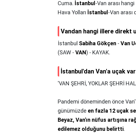
Cuma.
İstanbul
-Van arası hangi 
Hava Yolları
İstanbul
-Van arası 
Vandan hangi illere direkt 
İstanbul
Sabiha Gökçen
-
Van Uç
(SAW -
VAN
) - KAYAK.
İstanbul'dan Van'a uçak va
'VAN ŞEHRİ, YOKLAR ŞEHRİ HAL
Pandemi döneminden önce Van'a 
günümüzde
en fazla 12 uçak se
Beyaz, Van'ın nüfus artışına ra
edilemez olduğunu belirtti
.