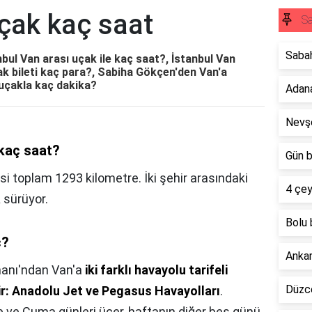
çak kaç saat
Sa
Sabah
bul Van arası uçak ile kaç saat?, İstanbul Van
çak bileti kaç para?, Sabiha Gökçen'den Van'a
 uçakla kaç dakika?
Adana
Nevşe
 kaç saat?
Gün b
i toplam 1293 kilometre. İki şehir arasındaki
4 çey
a
sürüyor.
Bolu 
ç?
Ankar
manı'ndan Van'a
iki farklı havayolu tarifeli
Düzce
r: Anadolu Jet ve Pegasus Havayolları
.
ve Cuma günleri üçer, haftanın diğer beş günü