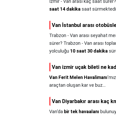
İzmir - Van arası kaç saat sürer?
saat 14 dakika
saat sürmektedi
Van İstanbul arası otobüsl
Trabzon - Van arası seyahat mes
sürer? Trabzon - Van arası topl
yolculuğu
10 saat 30 dakika
sür
Van izmir uçak bileti ne ka
Van Ferit Melen Havalimanı
'mız
araçtan oluşan kar ve buz...
Van Diyarbakır arası kaç k
Van'da
bir tek havaalanı
bulunuyo