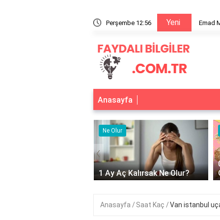
Yeni
aaliyet Alanları ve Sektördeki Yeri
Perşembe 12:57
Emad Ma
Anasayfa
r
Ne Olur
‹
Adet Olmayınca Ne
1 Ay Aç Kalırsak Ne Olur?
Anasayfa
Saat Kaç
Van istanbul uç