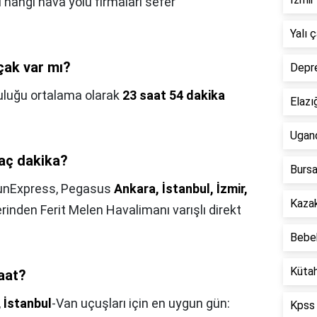
 hangi hava yolu firmaları sefer
Yalı 
çak var mı?
Depre
culuğu ortalama olarak
23 saat 54 dakika
Elazı
Ugan
kaç dakika?
Bursa
 SunExpress, Pegasus
Ankara, İstanbul, İzmir,
Kazak
rinden Ferit Melen Havalimanı varışlı direkt
Bebek
Kütah
saat?
,
İstanbul
-Van uçuşları için en uygun gün:
Kpss 