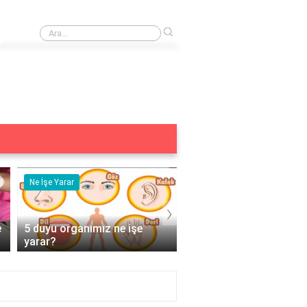
›
Emad Madencilik: Faaliyet Alanları ve Sektördeki Yeri
Ne İşe Yarar
Eş Anlamlısı
›
e
5 duyu organımız ne işe
Acemi Kelimesinin Eş
yarar?
Anlamlısı Nedir?