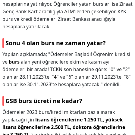
hesaplarına yatırılıyor. Öğrenciler yatan bursları ise Ziraat
Genç Bank Kart aracılığıyla ATM'lerden çekebiliyor. KYK
burs ve kredi ödemeleri Ziraat Bankası aracılığıyla
hesaplara yatırılacak.
Sonu 4 olan burs ne zaman yatar?
Yapılan açıklamada; "Ödemeler Başladı! Öğrenim kredisi
ve
burs
alan yeni öğrencilere ekim ve kasım ayı
ödemeleri bir arada! TCKN son hanesine göre: "0" ve "2"
olanlar 28.11.2023'te, "
4
" ve "6" olanlar 29.11.2023'te, "8"
olanlar ise 30.11.2023'te hesaplara yatacak." denildi.
GSB burs ücreti ne kadar?
Ödemeler 2023 burs/kredi miktarları baz alınarak
yapılacağı için
lisans öğrencilerine 1.250 TL, yüksek
lisans öğrencilerine 2.500 TL, doktora öğrencilerine
ise 3.750 TL
üzerinden iki aylık olacak şekilde yapılacak.