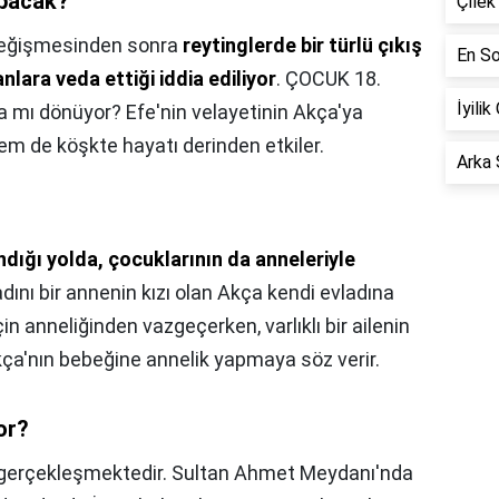
apacak?
Çilek
 değişmesinden sonra
reytinglerde bir türlü çıkış
En So
ara veda ettiği iddia ediliyor
. ÇOCUK 18.
İyilik
ı dönüyor? Efe'nin velayetinin Akça'ya
 de köşkte hayatı derinden etkiler.
Arka 
ndığı yolda, çocuklarının da anneleriyle
dını bir annenin kızı olan Akça kendi evladına
in anneliğinden vazgeçerken, varlıklı bir ailenin
Akça'nın bebeğine annelik yapmaya söz verir.
or?
da gerçekleşmektedir. Sultan Ahmet Meydanı'nda