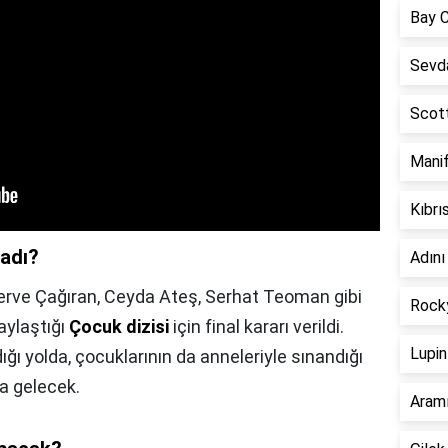
Bay 
Sevda
Scott
Manif
Kıbrı
nadı?
Adını
erve Çağıran, Ceyda Ateş, Serhat Teoman gibi
Rocky
paylaştığı
Çocuk dizisi
için final kararı verildi.
Lupin
ığı yolda, çocuklarının da anneleriyle sınandığı
a gelecek.
Aramı