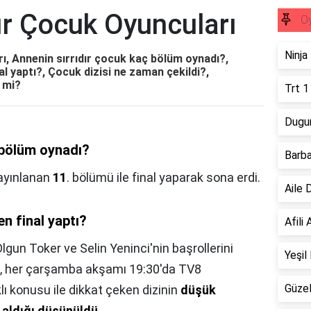
ır Çocuk Oyuncuları
Oy
Ninja
ı, Annenin sırrıdır çocuk kaç bölüm oynadı?,
l yaptı?, Çocuk dizisi ne zaman çekildi?,
i mi?
Trt 1
Dugun
 bölüm oynadı?
Barba
yayınlanan
11
. bölümü ile final yaparak sona erdi.
Aile 
n final yaptı?
Afili
lgun Toker ve Selin Yeninci'nin başrollerini
Yeşil
uk, her çarşamba akşamı 19:30'da TV8
Güzel
lı konusu ile dikkat çeken dizinin
düşük
ı aldığı düşünüldü
.