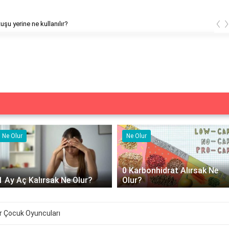
‹
uşu yerine ne kullanılır?
Ne Olur
Ne İşe Yarar
0 Karbonhidrat Alırsak Ne
500 cc izotonik serum ne iş
Olur?
yarar?
ır Çocuk Oyuncuları