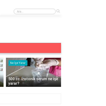
›
Klavye tuşu yerine ne kullanılır?
Ne İşe Yarar
Eş Anlamlısı
›
e
5 duyu organımız ne işe
Acemi Kelimesinin Eş
yarar?
Anlamlısı Nedir?