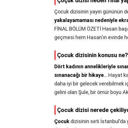
Çoçuk dizisi neden final y
Çocuk dizisinin yayın gününün
yakalayamaması nedeniyle ekranl
FİNAL BÖLÜM ÖZETİ Hasan başa m
geçmesi hem Hasan'ın evinde hem
Çocuk dizisinin konusu ne?
Dört kadının annelikleriyle sına
sınanacağı bir hikaye
… Hayat ka
daha iyi bir gelecek verebilmek iç
gelini olan Şule, bir ömür boyu 
Çocuk dizisi nerede çekiliy
Çocuk
dizisinin seti İstanbul'