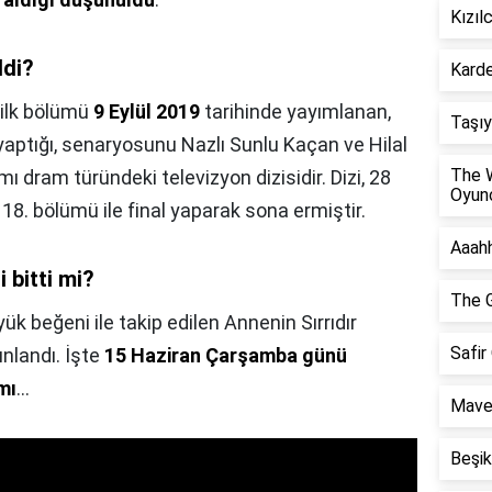
Kızıl
ldi?
Karde
 ilk bölümü
9 Eylül 2019
tarihinde yayımlanan,
Taşıy
 yaptığı, senaryosunu Nazlı Sunlu Kaçan ve Hilal
The 
ımı dram türündeki televizyon dizisidir. Dizi, 28
Oyunc
8. bölümü ile final yaparak sona ermiştir.
Aaahh
i bitti mi?
The G
ük beğeni ile takip edilen Annenin Sırrıdır
Safir
ınlandı. İşte
15 Haziran Çarşamba günü
mı
...
Maver
Beşik