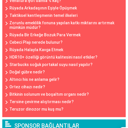
Venatura iyot damla % kaç?
Rüyada Arkadaşının Eşiyle Öpüşmek
Taktiksel kentleşmenin temel ilkeleri
Zorunlu emeklilik fonuna yapılan katkı miktarını artırmak
mümkün müdür?
Rüyada Bir Erkeğe Bozuk Para Vermek
Cebeci Plajı nerede bulunur?
Rüyada Halayla Kavga Etmek
HDR10+ özelliği görüntü kalitesini nasıl etkiler?
Starbucks soğuk portakal suyu nasıl yapılır?
Doğal gübre nedir?
Altıncı his ne anlama gelir?
Ortez cihazı nedir?
Bitkinin solunum ve boşaltım organı nedir?
Tersine çevirme alıştırması nedir?
Teruzor dinozor mu kuş mu?
SPONSOR BAĞLANTILAR