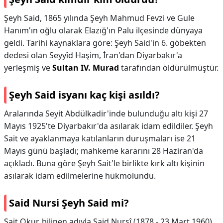
Şeyh Said, 1865 yılında Şeyh Mahmud Fevzi ve Gule
Hanım'ın oğlu olarak Elazığ'ın Palu ilçesinde dünyaya
geldi. Tarihi kaynaklara göre: Şeyh Said'in 6. göbekten
dedesi olan Seyyîd Haşim, İran'dan Diyarbakır'a
yerleşmiş ve
Sultan IV.
Murad
tarafından öldürülmüştür.
Şeyh Said isyanı kaç kişi asıldı?
Aralarında Seyit Abdülkadir'inde bulunduğu altı kişi 27
Mayıs 1925'te Diyarbakır'da asılarak idam edildiler. Şeyh
Sait ve ayaklanmaya katılanların duruşmaları ise 21
Mayıs günü başladı; mahkeme kararını 28 Haziran'da
açıkladı. Buna göre Şeyh Sait'le birlikte kırk altı kişinin
asılarak idam edilmelerine hükmolundu.
Said Nursi Şeyh Said mi?
Sait Okur, bilinen adıyla Said Nursî (1878 - 23 Mart 1960),