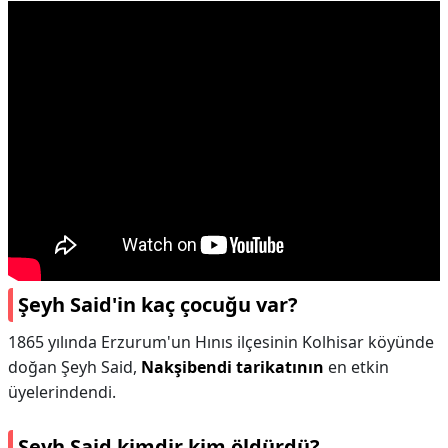
Şeyh Said'in kaç çocuğu var?
1865 yılında Erzurum'un Hınıs ilçesinin Kolhisar köyünde
doğan Şeyh Said,
Nakşibendi tarikatının
en etkin
üyelerindendi.
Şeyh Said kimdir kim öldürdü?