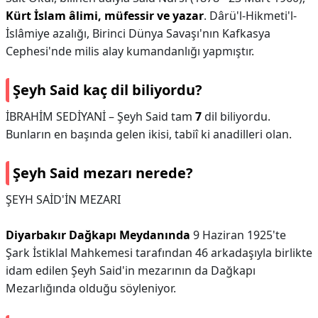
Kürt İslam âlimi, müfessir ve yazar
. Dârü'l-Hikmeti'l-
İslâmiye azalığı, Birinci Dünya Savaşı'nın Kafkasya
Cephesi'nde milis alay kumandanlığı yapmıştır.
Şeyh Said kaç dil biliyordu?
İBRAHİM SEDİYANİ – Şeyh Said tam
7
dil biliyordu.
Bunların en başında gelen ikisi, tabiî ki anadilleri olan.
Şeyh Said mezarı nerede?
ŞEYH SAİD'İN MEZARI
Diyarbakır Dağkapı Meydanında
9 Haziran 1925'te
Şark İstiklal Mahkemesi tarafından 46 arkadaşıyla birlikte
idam edilen Şeyh Said'in mezarının da Dağkapı
Mezarlığında olduğu söyleniyor.