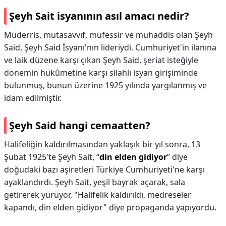
Şeyh Sait isyanının asıl amacı nedir?
Müderris, mutasavvıf, müfessir ve muhaddis olan Şeyh
Said, Şeyh Said İsyanı'nın lideriydi. Cumhuriyet'in ilanına
ve laik düzene karşı çıkan Şeyh Said, şeriat isteğiyle
dönemin hükûmetine karşı silahlı isyan girişiminde
bulunmuş, bunun üzerine 1925 yılında yargılanmış ve
idam edilmiştir.
Şeyh Said hangi cemaatten?
Halifeliğin kaldırılmasından yaklaşık bir yıl sonra, 13
Şubat 1925'te Şeyh Sait, “
din elden gidiyor
” diye
doğudaki bazı aşiretleri Türkiye Cumhuriyeti'ne karşı
ayaklandırdı. Şeyh Sait, yeşil bayrak açarak, sala
getirerek yürüyor, "Halifelik kaldırıldı, medreseler
kapandı, din elden gidiyor" diye propaganda yapıyordu.