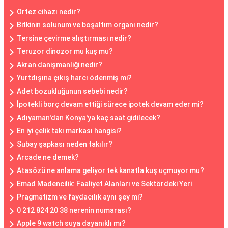
Ortez cihazı nedir?
Bitkinin solunum ve boşaltım organı nedir?
Tersine çevirme alıştırması nedir?
Teruzor dinozor mu kuş mu?
Akran danişmanliği nedir?
Yurtdışına çıkış harcı ödenmiş mi?
Adet bozukluğunun sebebi nedir?
İpotekli borç devam ettiği sürece ipotek devam eder mi?
Adıyaman'dan Konya'ya kaç saat gidilecek?
En iyi çelik takı markası hangisi?
Subay şapkası neden takılır?
Arcade ne demek?
Atasözü ne anlama geliyor tek kanatla kuş uçmuyor mu?
Emad Madencilik: Faaliyet Alanları ve Sektördeki Yeri
Pragmatizm ve faydacılık aynı şey mi?
0 212 824 20 38 nerenin numarası?
Apple 9 watch suya dayanıklı mı?