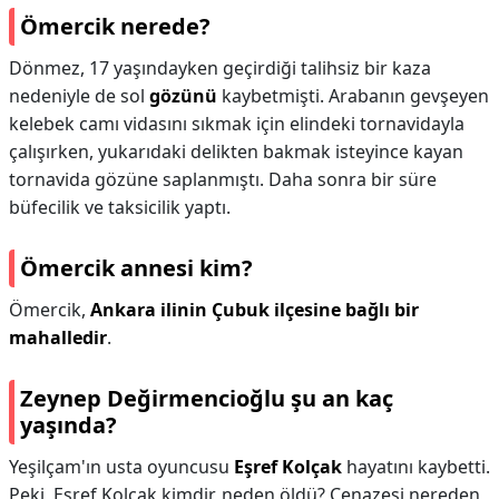
Ömercik nerede?
Dönmez, 17 yaşındayken geçirdiği talihsiz bir kaza
nedeniyle de sol
gözünü
kaybetmişti. Arabanın gevşeyen
kelebek camı vidasını sıkmak için elindeki tornavidayla
çalışırken, yukarıdaki delikten bakmak isteyince kayan
tornavida gözüne saplanmıştı. Daha sonra bir süre
büfecilik ve taksicilik yaptı.
Ömercik annesi kim?
Ömercik,
Ankara ilinin Çubuk ilçesine bağlı bir
mahalledir
.
Zeynep Değirmencioğlu şu an kaç
yaşında?
Yeşilçam'ın usta oyuncusu
Eşref Kolçak
hayatını kaybetti.
Peki, Eşref Kolçak kimdir, neden öldü? Cenazesi nereden,