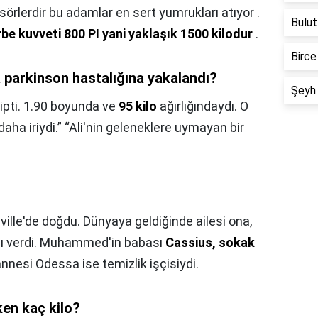
örlerdir bu adamlar en sert yumrukları atıyor .
Bulut
e kuvveti 800 PI yani yaklaşık 1500 kilodur
.
Birce
parkinson hastalığına yakalandı?
Şeyh 
ipti. 1.90 boyunda ve
95 kilo
ağırlığındaydı. O
ha iriydi.” “Ali'nin geleneklere uymayan bir
ille'de doğdu. Dünyaya geldiğinde ailesi ona,
nı verdi. Muhammed'in babası
Cassius, sokak
 annesi Odessa ise temizlik işçisiydi.
en kaç kilo?