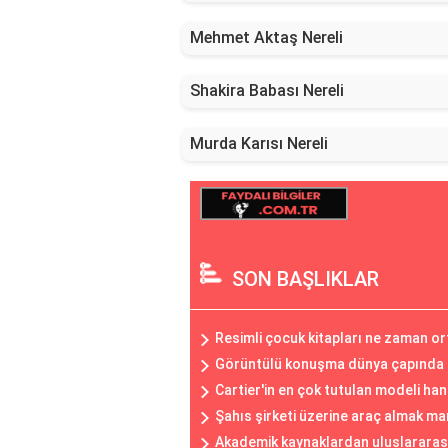
Mehmet Aktaş Nereli
Shakira Babası Nereli
Murda Karısı Nereli
SON BAŞLIKLAR
Resimli çocuk kitapları ne zaman or
Görüntülü konuşma dünya çapında n
Cartier'in en çok tutulan modeli han
Şahıs şirketi üzerine araç almak man
Akademik kaynaklardan uluslararas