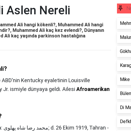
 Aslen Nereli
Ne
Mehm
ammed Ali hangi kökenli?, Muhammed Ali hangi
mdir?, Muhammed Ali kaç kez evlendi?, Dünyanın
d Ali kaç yaşında parkinson hastalığına
Malu
Gökha
Karag
li?
Mike 
ABD'nin Kentucky eyaletinin Louisville
 Jr. ismiyle dünyaya geldi. Ailesi
Afroamerikan
Bülen
Di Ma
?
Defkh
ran -