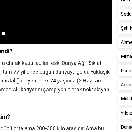
Seda 
Şah İ
Ahme
endi?
Mimar
 olarak kabul edilen eski Dünya Ağır Sıklet
Ecem 
am 77 yıl önce bugün dünyaya geldi. Yaklaşık
 hastalığına yenilerek
74
yaşında (3 Haziran
Acun 
ed Ali, kariyerini şampiyon olarak noktalayan
Muhit
Yıldı
kim?
Dansö
e gücü ortalama 200-300 kilo arasıdır. Ama bu