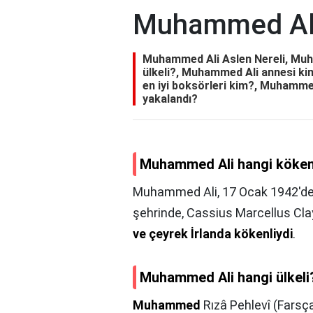
Muhammed Ali
Muhammed Ali Aslen Nereli, Muh
ülkeli?, Muhammed Ali annesi ki
en iyi boksörleri kim?, Muhamme
yakalandı?
Muhammed Ali hangi köken
Muhammed Ali, 17 Ocak 1942'de 
şehrinde, Cassius Marcellus Clay
ve çeyrek İrlanda kökenliydi
.
Muhammed Ali hangi ülkeli
Muhammed
Rızâ Pehlevî (Farsça: محمد رضا شاه پهلوی; d. 26 Ekim 1919, Tah