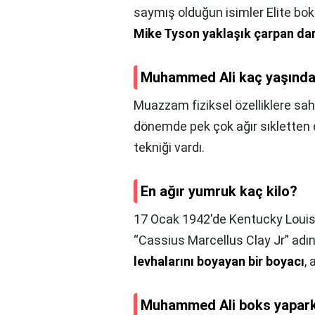
saymış olduğun isimler Elite boks
Mike Tyson yaklaşık çarpan darb
Muhammed Ali kaç yaşında 
Muazzam fiziksel özelliklere sah
dönemde pek çok ağır sıkletten da
tekniği vardı.
En ağır yumruk kaç kilo?
17 Ocak 1942'de Kentucky Louisv
“Cassius Marcellus Clay Jr” adı
levhalarını boyayan bir boyacı
,
Muhammed Ali boks yapark