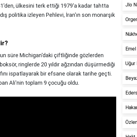
Jlo N
'den, ülkesini terk ettiği 1979'a kadar tahtta
r dış politika izleyen Pehlevi, İran'ın son monarşik
Orgen
Nükhe
ir?
Emel 
un süre Michigan'daki çiftliğinde gözlerden
Uğur 
oksör, ringlerde 20 yıldır ağzından düşürmediği
fını ispatlayarak bir efsane olarak tarihe geçti.
Beyaz
apan Ali'nin toplam 9 çocuğu oldu.
Eders
Hakan
Özlem
Halit 