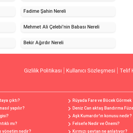
Fadime Şahin Nereli
Mehmet Ali Çelebi'nin Babası Nereli
Bekir Ağırdır Nereli
Gizlilik Politikası
Kullanıcı Sözleşmesi
Telif 
taya çıktı?
Rüyada Fare ve Böcek Görmek
asıl yapılır?
Deniz Can aktaş Bandırma Füze
gisi?
Aşk Kumardır'ın konusu nedir?
tıklı mı?
Felsefe Nedir ve Önemi?
ı yönetim nedir?
Kırmızı şeytan ne anlatıyor?