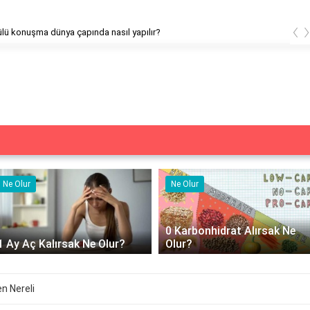
‹
lü konuşma dünya çapında nasıl yapılır?
Ne Olur
Ne İşe Yarar
0 Karbonhidrat Alırsak Ne
500 cc izotonik serum ne iş
Olur?
yarar?
n Nereli