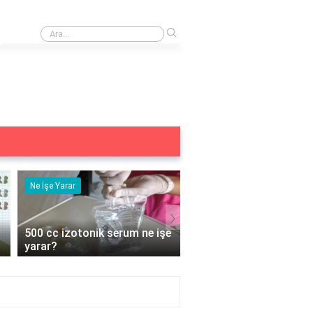
›
Görüntülü konuşma dünya çapında nasıl yapılır?
Ne İşe Yarar
Eş Anlamlısı
›
e
5 duyu organımız ne işe
Acemi Kelimesinin Eş
yarar?
Anlamlısı Nedir?