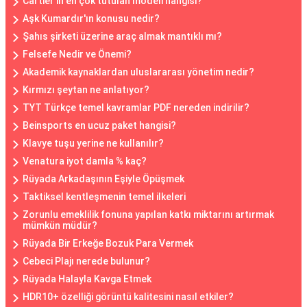
Cartier'in en çok tutulan modeli hangisi?
Aşk Kumardır'ın konusu nedir?
Şahıs şirketi üzerine araç almak mantıklı mı?
Felsefe Nedir ve Önemi?
Akademik kaynaklardan uluslararası yönetim nedir?
Kırmızı şeytan ne anlatıyor?
TYT Türkçe temel kavramlar PDF nereden indirilir?
Beinsports en ucuz paket hangisi?
Klavye tuşu yerine ne kullanılır?
Venatura iyot damla % kaç?
Rüyada Arkadaşının Eşiyle Öpüşmek
Taktiksel kentleşmenin temel ilkeleri
Zorunlu emeklilik fonuna yapılan katkı miktarını artırmak
mümkün müdür?
Rüyada Bir Erkeğe Bozuk Para Vermek
Cebeci Plajı nerede bulunur?
Rüyada Halayla Kavga Etmek
HDR10+ özelliği görüntü kalitesini nasıl etkiler?