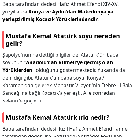
Baba tarafından dedesi Hafız Ahmet Efendi XIV-XV.
yüzyıllarda
Konya ve Aydın'dan Makedonya'ya
yerleştirilmiş Kocacık Yörüklerindendir
.
Mustafa Kemal Atatürk soyu nereden
gelir?
Şapolyo'nun naklettiği bilgiler de, Atatürk'ün baba
soyunun "
Anadolu'dan Rumeli'ye geçmiş olan
Yörüklerden
" olduğunu göstermektedir. Yukarıda da
denildiği gibi, Atatürk'ün baba soyu, Konya /
Karaman'dan gelerek Manastır Vilayeti'nin Debre - i Bala
Sancağı'na bağlı Kocacık'a yerleşti. Aile sonradan
Selanik'e göç etti.
Mustafa Kemal Atatürk ırkı nedir?
Baba tarafından dedesi, Kızıl Hafız Ahmet Efendi; anne
tarafından dedesi ise, Sofuzâde (Sofizâde) Feyzullah