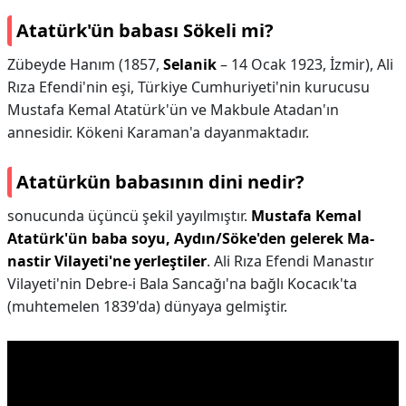
Atatürk'ün babası Sökeli mi?
Zübeyde Hanım (1857,
Selanik
– 14 Ocak 1923, İzmir), Ali
Rıza Efendi'nin eşi, Türkiye Cumhuriyeti'nin kurucusu
Mustafa Kemal Atatürk'ün ve Makbule Atadan'ın
annesidir. Kökeni Karaman'a dayanmaktadır.
Atatürkün babasının dini nedir?
sonucunda üçüncü şekil yayılmıştır.
Mustafa Kemal
Atatürk'ün baba soyu, Aydın/Söke'den gelerek Ma-
nastir Vilayeti'ne yerleştiler
. Ali Rıza Efendi Manastır
Vilayeti'nin Debre-i Bala Sancağı'na bağlı Kocacık'ta
(muhtemelen 1839'da) dünyaya gelmiştir.