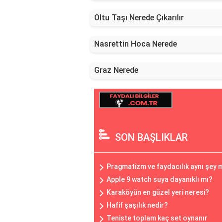
Oltu Taşı Nerede Çıkarılır
Nasrettin Hoca Nerede
Graz Nerede
SON BAŞLIKLAR
Pragmatizm ve faydacılık aynı şey 
Apple 9 watch suya dayanıklı mı?
Karaköyün en güzel yeri neresi?
Hafif şaşılık nedir?
Teniste toplam kaç set oynanır