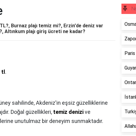
e
N
Osma
L?, Burnaz plajı temiz mi?, Erzin'de deniz var
r?, Altınkum plajı giriş ücreti ne kadar?
Zapor
Paris
Guya
 tl
.
Ontar
İstan
üney sahilinde, Akdeniz'in eşsiz güzelliklerine
jdır. Doğal güzellikleri,
temiz denizi
ve
Turki
ilerine unutulmaz bir deneyim sunmaktadır.
Allah