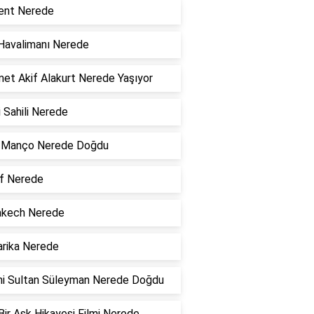
ent Nerede
Havalimanı Nerede
t Akif Alakurt Nerede Yaşıyor
şi Sahili Nerede
ş Manço Nerede Doğdu
f Nerede
akech Nerede
rika Nerede
ni Sultan Süleyman Nerede Doğdu
 Bir Aşk Hikayesi Filmi Nerede