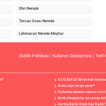
Ohri Nerede
Tercan Ovası Nerede
Lahmacun Nerede Meşhur
Gizlilik Politikası
Kullanıcı Sözleşmesi
Telif 
mi?
0 212 824 20 38 nerenin numar
Ardıç suyu ne işe yarar?
Futbolda yabancı oyuncu sınırl
Antik olimpiyatlar ne zaman bit
Hertha Berlin Stadı Kaç Kişilik? 