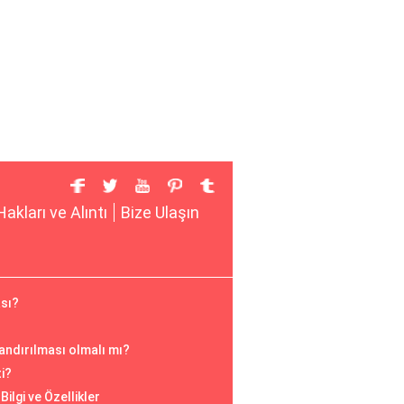
Hakları ve Alıntı
Bize Ulaşın
ası?
andırılması olmalı mı?
ti?
Bilgi ve Özellikler