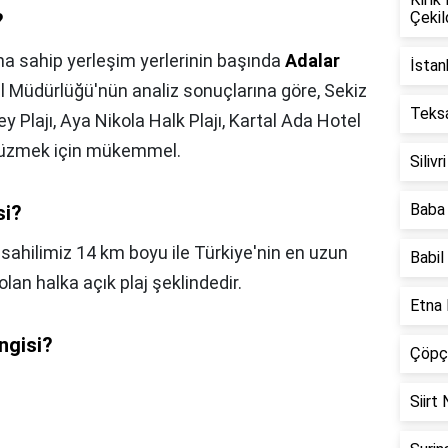
Çekil
?
na sahip yerleşim yerlerinin başında
Adalar
İstan
l Müdürlüğü'nün analiz sonuçlarına göre, Sekiz
Teks
 Plajı, Aya Nikola Halk Plajı, Kartal Ada Hotel
e yüzmek için mükemmel.
Siliv
Baba 
si?
ahilimiz 14 km boyu ile Türkiye'nin en uzun
Babil
olan halka açık plaj şeklindedir.
Etna
ngisi?
Çöpçü
Siirt