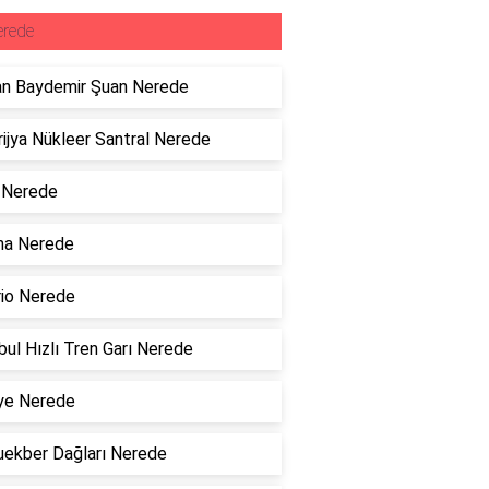
erede
n Baydemir Şuan Nerede
ijya Nükleer Santral Nerede
 Nerede
na Nerede
io Nerede
bul Hızlı Tren Garı Nerede
ye Nerede
uekber Dağları Nerede