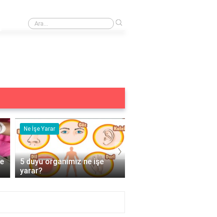
›
Apple 9 watch suya dayanıklı mı?
Ne İşe Yarar
Eş Anlamlısı
›
e
5 duyu organımız ne işe
Acemi Kelimesinin Eş
yarar?
Anlamlısı Nedir?