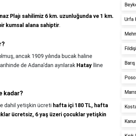
Beyk
naz Plajı sahilimiz 6 km. uzunluğunda ve 1 km.
Urfa 
bir kumsal alana sahiptir
.
Mehme
r?
Fildi
 olmuş, ancak 1909 yılında bucak haline
Barı
arihinde de Adana'dan ayrılarak
Hatay
İline
Poso
Marr
ne kadar?
e dahil yetişkin ücreti
hafta içi 180 TL, hafta
Kosta
klar ücretsiz, 6 yaş üzeri çocuklar yetişkin
Kanu
Kırık