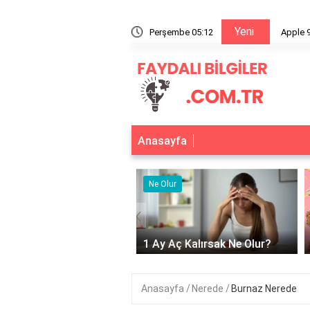
Yeni
a dayanıklı mı?
Perşembe 05:12
Apple 9
Anasayfa
r
Ne Olur
‹
Adet Olmayınca Ne
1 Ay Aç Kalırsak Ne Olur?
Anasayfa
Nerede
Burnaz Nerede