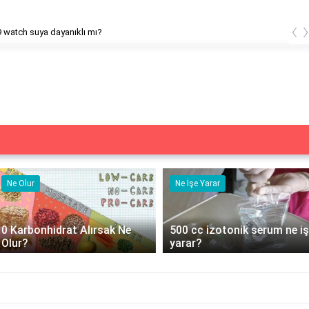
‹
 watch suya dayanıklı mı?
Ne Olur
Ne İşe Yarar
0 Karbonhidrat Alırsak Ne
500 cc izotonik serum ne iş
Olur?
yarar?