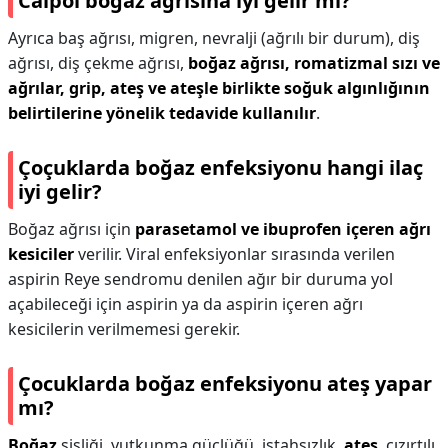
Calpol boğaz ağrısına iyi gelir mi?
Ayrıca baş ağrısı, migren, nevralji (ağrılı bir durum), diş
ağrısı, diş çekme ağrısı,
boğaz ağrısı, romatizmal sızı ve
ağrılar, grip, ateş ve ateşle birlikte soğuk algınlığının
belirtilerine yönelik tedavide kullanılır
.
Çoçuklarda boğaz enfeksiyonu hangi ilaç
iyi gelir?
Boğaz ağrısı için
parasetamol ve ibuprofen içeren ağrı
kesiciler
verilir. Viral enfeksiyonlar sırasında verilen
aspirin Reye sendromu denilen ağır bir duruma yol
açabileceği için aspirin ya da aspirin içeren ağrı
kesicilerin verilmemesi gerekir.
Çocuklarda boğaz enfeksiyonu ateş yapar
mı?
Boğaz
şişliği, yutkunma güçlüğü, iştahsızlık,
ateş
, cızırtılı