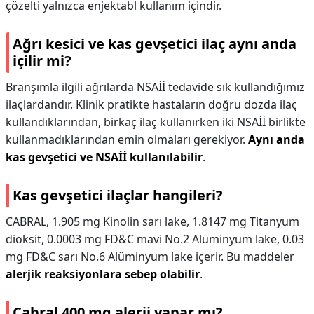
çözelti yalnızca enjektabl kullanım içindir.
Ağrı kesici ve kas gevşetici ilaç aynı anda
içilir mi?
Branşımla ilgili ağrılarda NSAİİ tedavide sık kullandığımız
ilaçlardandır. Klinik pratikte hastaların doğru dozda ilaç
kullandıklarından, birkaç ilaç kullanırken iki NSAİİ birlikte
kullanmadıklarından emin olmaları gerekiyor.
Aynı anda
kas gevşetici ve NSAİİ kullanılabilir
.
Kas gevşetici ilaçlar hangileri?
CABRAL, 1.905 mg Kinolin sarı lake, 1.8147 mg Titanyum
dioksit, 0.0003 mg FD&C mavi No.2 Alüminyum lake, 0.03
mg FD&C sarı No.6 Alüminyum lake içerir. Bu maddeler
alerjik reaksiyonlara sebep olabilir
.
Cabral 400 mg alerji yapar mı?