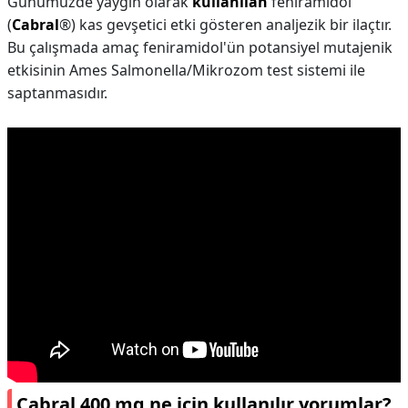
Günümüzde yaygın olarak
kullanılan
feniramidol
(
Cabral
®) kas gevşetici etki gösteren analjezik bir ilaçtır.
Bu çalışmada amaç feniramidol'ün potansiyel mutajenik
etkisinin Ames Salmonella/Mikrozom test sistemi ile
saptanmasıdır.
Cabral 400 mg ne için kullanılır yorumlar?