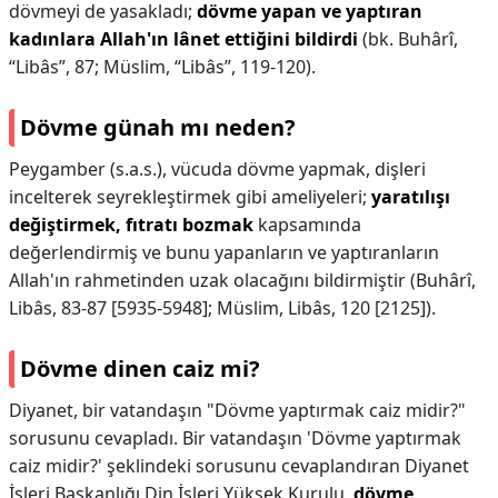
dövmeyi de yasakladı;
dövme yapan ve yaptıran
kadınlara Allah'ın lânet ettiğini bildirdi
(bk. Buhârî,
“Libâs”, 87; Müslim, “Libâs”, 119-120).
Dövme günah mı neden?
Peygamber (s.a.s.), vücuda dövme yapmak, dişleri
incelterek seyrekleştirmek gibi ameliyeleri;
yaratılışı
değiştirmek, fıtratı bozmak
kapsamında
değerlendirmiş ve bunu yapanların ve yaptıranların
Allah'ın rahmetinden uzak olacağını bildirmiştir (Buhârî,
Libâs, 83-87 [5935-5948]; Müslim, Libâs, 120 [2125]).
Dövme dinen caiz mi?
Diyanet, bir vatandaşın "Dövme yaptırmak caiz midir?"
sorusunu cevapladı. Bir vatandaşın 'Dövme yaptırmak
caiz midir?' şeklindeki sorusunu cevaplandıran Diyanet
İşleri Başkanlığı Din İşleri Yüksek Kurulu,
dövme