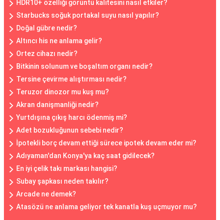
HDR10+ özelliği görüntü kalitesini nasıl etkiler?
Starbucks soğuk portakal suyu nasıl yapılır?
Doğal gübre nedir?
Altıncı his ne anlama gelir?
Ortez cihazı nedir?
Bitkinin solunum ve boşaltım organı nedir?
Tersine çevirme alıştırması nedir?
Teruzor dinozor mu kuş mu?
Akran danişmanliği nedir?
Yurtdışına çıkış harcı ödenmiş mi?
Adet bozukluğunun sebebi nedir?
İpotekli borç devam ettiği sürece ipotek devam eder mi?
Adıyaman'dan Konya'ya kaç saat gidilecek?
En iyi çelik takı markası hangisi?
Subay şapkası neden takılır?
Arcade ne demek?
Atasözü ne anlama geliyor tek kanatla kuş uçmuyor mu?