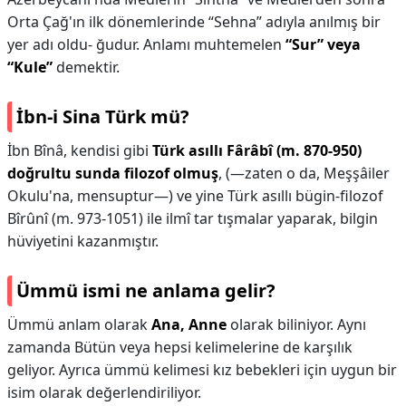
Orta Çağ'ın ilk dönemlerinde “Sehna” adıyla anılmış bir
yer adı oldu- ğudur. Anlamı muhtemelen
“Sur” veya
“Kule”
demektir.
İbn-i Sina Türk mü?
İbn Bînâ, kendisi gibi
Türk asıllı Fârâbî (m. 870-950)
doğrultu sunda filozof olmuş
, (—zaten o da, Meşşâiler
Okulu'na, mensuptur—) ve yine Türk asıllı bügin-filozof
Bîrûnî (m. 973-1051) ile ilmî tar tışmalar yaparak, bilgin
hüviyetini kazanmıştır.
Ümmü ismi ne anlama gelir?
Ümmü anlam olarak
Ana, Anne
olarak biliniyor. Aynı
zamanda Bütün veya hepsi kelimelerine de karşılık
geliyor. Ayrıca ümmü kelimesi kız bebekleri için uygun bir
isim olarak değerlendiriliyor.