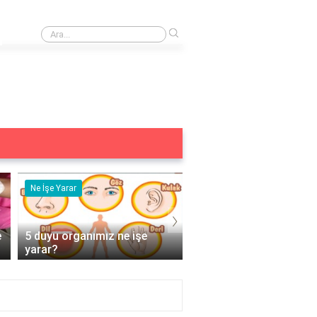
›
Doğal gübre nedir?
Ne İşe Yarar
Eş Anlamlısı
›
e
5 duyu organımız ne işe
Acemi Kelimesinin Eş
yarar?
Anlamlısı Nedir?