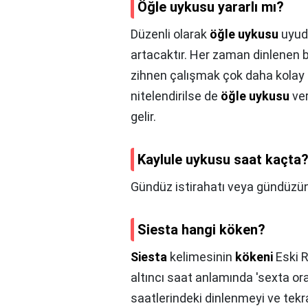
Öğle uykusu yararlı mı?
Düzenli olarak
öğle uykusu
uyudu
artacaktır. Her zaman dinlenen 
zihnen çalışmak çok daha kolay bi
nitelendirilse de
öğle uykusu
ver
gelir.
Kaylule uykusu saat kaçta
Gündüz istirahatı veya gündüzün 
Siesta hangi köken?
Siesta
kelimesinin
kökeni
Eski 
altıncı saat anlamında 'sexta ora
saatlerindeki dinlenmeyi ve tekra