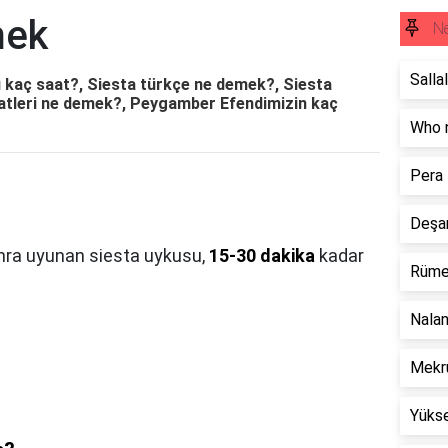
mek
N
Salla
 kaç saat?, Siesta türkçe ne demek?, Siesta
atleri ne demek?, Peygamber Efendimizin kaç
Who 
Pera
Deşa
nra uyunan siesta uykusu,
15-30 dakika
kadar
Rüme
Nala
Mekr
Yüks