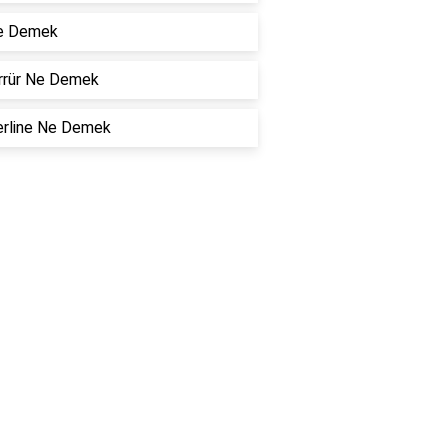
e Demek
rrür Ne Demek
erline Ne Demek