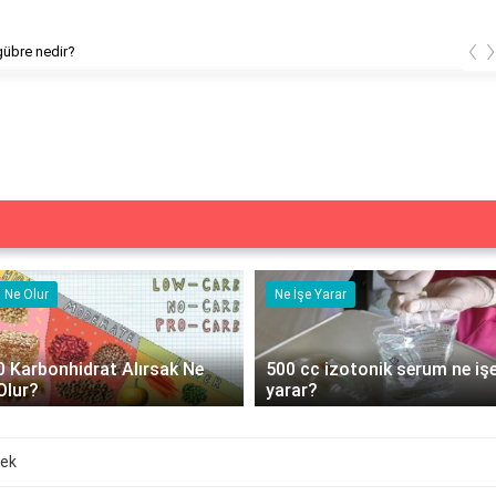
‹
gübre nedir?
Ne Olur
Ne İşe Yarar
0 Karbonhidrat Alırsak Ne
500 cc izotonik serum ne iş
Olur?
yarar?
mek