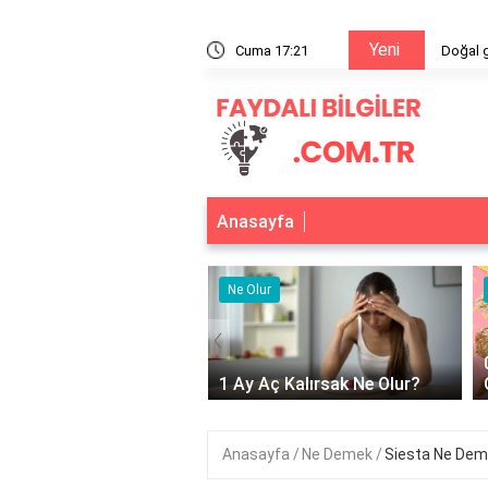
Yeni
r?
Cuma 17:21
Doğal 
Anasayfa
r
Ne Olur
‹
Adet Olmayınca Ne
1 Ay Aç Kalırsak Ne Olur?
Anasayfa
Ne Demek
Siesta Ne De