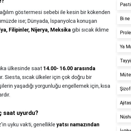
e?
Past
dağılım göstermesi sebebi ile kesin bir kökenden
Bi n
ümüzde ise; Dünyada, İspanyolca konuşan
ya, Filipinler, Nijerya, Meksika
gibi sıcak iklime
Prol
Ya M
Tayy
ika ülkesinde saat
14.00- 16.00 arasında
Müte
. Siesta, sıcak ülkeler için çok doğru bir
şilerin yaşadığı yorgunluğu engellemek için, kısa
Şizo
rdır.
Ajit
ç saat uyurdu?
Nüsh
n uyku vakti, genellikle
yatsı namazından
İçti