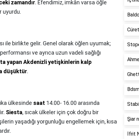
ceki zamandır
. Efendimiz, imkân varsa öğle
r uyurdu.
Bald
Cüre
sı ile birlikte gelir. Genel olarak öğlen uyumak;
Stop
performansı ve ayrıca uzun vadeli sağlığı
Ahme
ta yapan Akdenizli yetişkinlerin kalp
ha düşüktür
.
Ghet
Bdsm
ika ülkesinde
saat
14.00- 16.00 arasında
Stab
ır.
Siesta
, sıcak ülkeler için çok doğru bir
Şiar 
şilerin yaşadığı yorgunluğu engellemek için, kısa
rdır.
İfrit