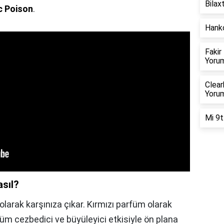
Bilax
c Poison
.
Hanko
Fakir
Yorum
Clear
Yorum
Mi 9t
sıl?
olarak karşınıza çıkar. Kırmızı parfüm olarak
üm cezbedici ve büyüleyici etkisiyle ön plana