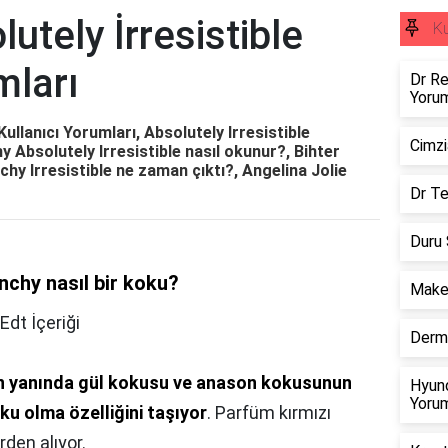
utely İrresistible
Ku
mları
Dr Re
Yorum
Kullanıcı Yorumları, Absolutely Irresistible
Cimzi
y Absolutely Irresistible nasıl okunur?, Bihter
hy Irresistible ne zaman çıktı?, Angelina Jolie
Dr Te
Duru 
enchy nasıl bir koku?
Maked
Edt İçeriği
Dermi
n yanında gül kokusu ve anason kokusunun
Hyund
Yorum
oku olma özelliğini taşıyor
. Parfüm kırmızı
rden alıyor.