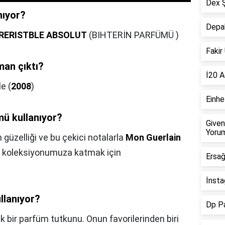
Dex Ş
nıyor?
Depak
RRERISTBLE ABSOLUT
(BIHTERİN PARFÜMÜ )
Fakir
man çıktı?
İ20 A
e (
2008
)
Einhe
mü kullanıyor?
Given
Yorum
 güzelliği ve bu çekici notalarla
Mon Guerlain
m koleksiyonumuza katmak için
Ersağ
İnsta
llanıyor?
Dp Pa
 bir parfüm tutkunu. Onun favorilerinden biri