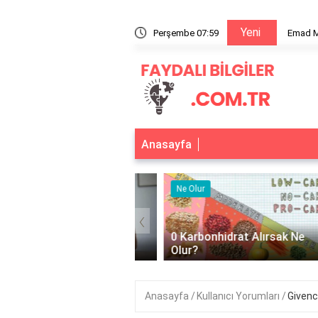
Yeni
deki Yeri
Perşembe 07:59
Emad Madencilik: Faaliyet Alanları
Anasayfa
r
Ne Olur
‹
0 Karbonhidrat Alırsak Ne
Aç Kalırsak Ne Olur?
Olur?
Anasayfa
Kullanıcı Yorumları
Givenc