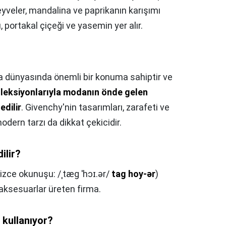
meyveler, mandalina ve paprikanın karışımı
, portakal çiçeği ve yasemin yer alır.
dünyasında önemli bir konuma sahiptir ve
oleksiyonlarıyla modanın önde gelen
edilir
. Givenchy'nin tasarımları, zarafeti ve
modern tarzı da dikkat çekicidir.
ilir?
izce okunuşu: /ˌtæɡ ˈhɔɪ.ər/
tag hoy-ər
)
i aksesuarlar üreten firma.
 kullanıyor?