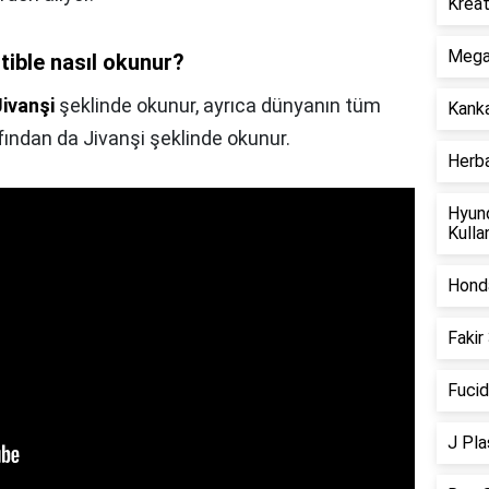
Kreat
Megan
tible nasıl okunur?
Jivanşi
şeklinde okunur, ayrıca dünyanın tüm
Kanka
ından da Jivanşi şeklinde okunur.
Herba
Hyund
Kulla
Honda
Fakir
Fucid
J Pla