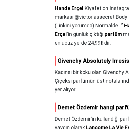
Hande Erçel
Kiyafet on Instagra
markası @victoriassecret Body M
(Linkini yorumda) Normalde…”
H
Erçel
'in günlük çıktığı
parfüm
ma
en ucuz yerde 24,99₺'dir.
Givenchy Absolutely Irresis
Kadınsı bir koku olan Givenchy Ab
Çiçeksi parfümün üst notalarında
yer alıyor.
Demet Özdemir hangi parfü
Demet Özdemir'in kullandığı par
yaygın olarak
Lancome La Vie Es