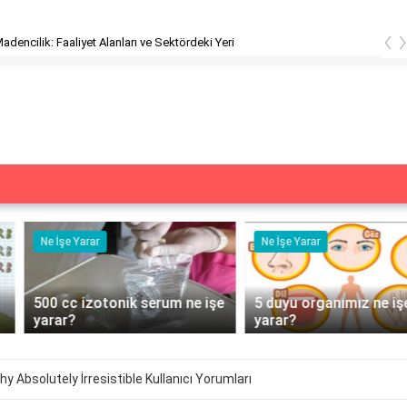
‹
 ve Sektördeki Yeri
Emad Madencilik: Faaliy
Ne İşe Yarar
Ne İşe Yarar
500 cc izotonik serum ne işe
5 duyu organımız ne işe
yarar?
yarar?
hy Absolutely İrresistible Kullanıcı Yorumları