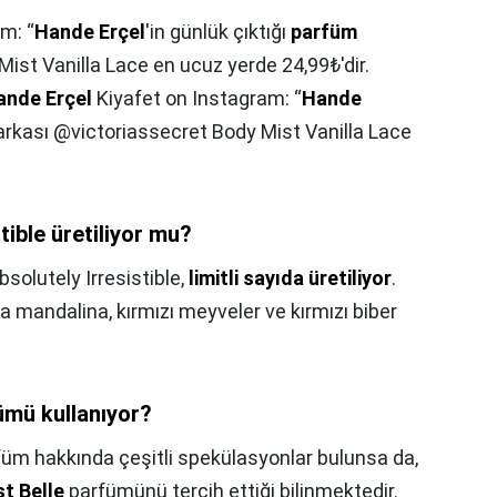
m: “
Hande Erçel
'in günlük çıktığı
parfüm
ist Vanilla Lace en ucuz yerde 24,99₺'dir.
ande Erçel
Kiyafet on Instagram: “
Hande
rkası @victoriassecret Body Mist Vanilla Lace
tible üretiliyor mu?
solutely Irresistible,
limitli sayıda üretiliyor
.
 mandalina, kırmızı meyveler ve kırmızı biber
mü kullanıyor?
füm hakkında çeşitli spekülasyonlar bulunsa da,
t Belle
parfümünü tercih ettiği bilinmektedir.