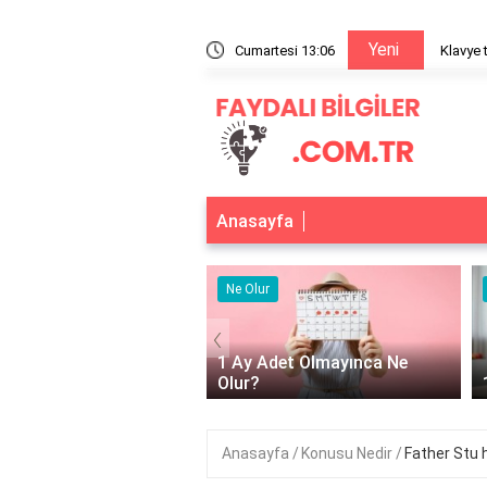
Yeni
ne kullanılır?
Cumartesi 13:06
Klavye t
Anasayfa
r
Ne Olur
‹
Adet Olmayınca Ne
1 Ay Aç Kalırsak Ne Olur?
Anasayfa
Konusu Nedir
Father Stu 