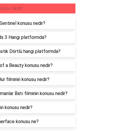
onusu Nedir
Sentinel konusu nedir?
s 3 Hangi platformda?
stik Dörtlü hangi platformda?
 of a Beauty konusu nedir?
ur filminin konusu nedir?
amanlar Batı filminin konusu nedir?
in konusu nedir?
herface konusu ne?