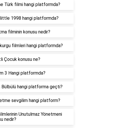
e Türk filmi hangi platformda?
little 1998 hangi platformda?
ma filminin konusu nedir?
 kurgu filmleri hangi platformda?
li Çocuk konusu ne?
m 3 Hangi platformda?
 Bülbülü hangi platforma geçti?
etme sevgilim hangi platform?
ilmlerinin Unutulmaz Yönetmeni
u nedir?