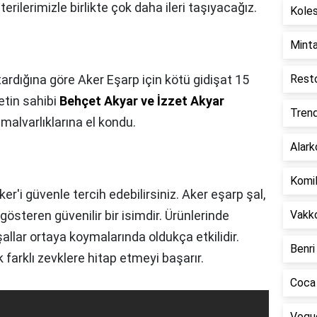
rilerimizle birlikte çok daha ileri taşıyacağız.
Koles
Minta
dığına göre Aker Eşarp için kötü gidişat 15
Resto
etin sahibi
Behçet Akyar ve İzzet Akyar
Trend
malvarlıklarına el kondu.
Alark
Komil
er'i güvenle tercih edebilirsiniz. Aker eşarp şal,
gösteren güvenilir bir isimdir. Ürünlerinde
Vakko
 şallar ortaya koymalarında oldukça etkilidir.
Benri
 farklı zevklere hitap etmeyi başarır.
Coca 
Vogue