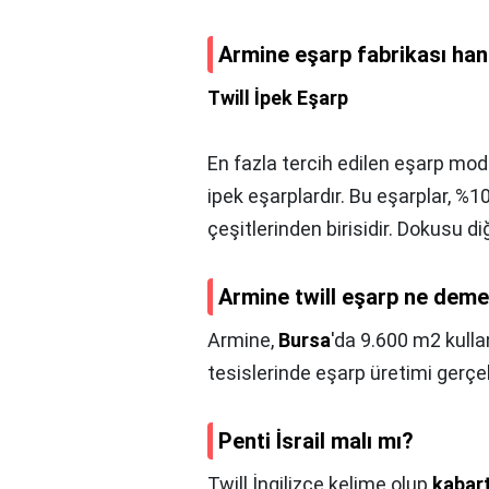
Armine eşarp fabrikası han
Twill İpek Eşarp
En fazla tercih edilen eşarp model
ipek eşarplardır. Bu eşarplar, %10
çeşitlerinden birisidir. Dokusu d
Armine twill eşarp ne dem
Armine,
Bursa
'da 9.600 m2 kullan
tesislerinde eşarp üretimi gerçe
Penti İsrail malı mı?
Twill İngilizce kelime olup
kabar