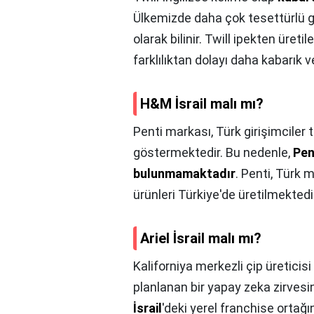
Ülkemizde daha çok tesettürlü g
olarak bilinir. Twill ipekten üret
farklılıktan dolayı daha kabarık 
H&M İsrail malı mı?
Penti markası, Türk girişimciler
göstermektedir. Bu nedenle,
Pen
bulunmamaktadır
. Penti, Türk 
ürünleri Türkiye'de üretilmektedi
Ariel İsrail malı mı?
Kaliforniya merkezli çip üreticis
planlanan bir yapay zeka zirvesini
İsrail
'deki yerel franchise ortağ