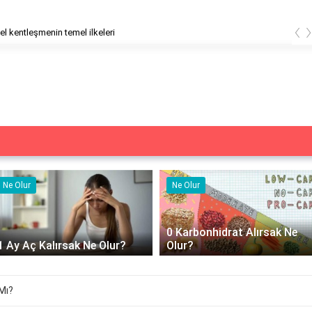
‹
el kentleşmenin temel ilkeleri
Ne Olur
Ne İşe Yarar
0 Karbonhidrat Alırsak Ne
500 cc izotonik serum ne iş
Olur?
yarar?
Mı?