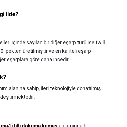
gi ilde?
leri içinde sayılan bir diğer eşarp türü ise twill
0 ipekten üretilmiştir ve en kaliteli eşarp
iğer eşarplara göre daha incedir.
ek?
ım alanına sahip, ileri teknolojiyle donatılmış
kleştirmektedir.
tma/fitilli dokuma kumaş
anlamındadır.