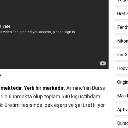
Grati
Fendt
Nikon
For X
Hoov
?
Origi
lmektedir.
Yerli bir markadır
. Armine'nin Bursa
Man N
eri bulunmakta olup toplam 640 kişi istihdam
aki üretim tesisinde ipek eşarp ve şal ürettiliyor.
Aptiv
Durac