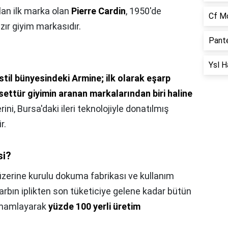
lan ilk marka olan
Pierre Cardin
, 1950'de
Cf M
zır giyim markasıdır.
Pante
Ysl H
til bünyesindeki Armine; ilk olarak eşarp
ttür giyimin aranan markalarından biri haline
ini, Bursa'daki ileri teknolojiyle donatılmış
r.
si?
üzerine kurulu dokuma fabrikası ve kullanım
şarbın iplikten son tüketiciye gelene kadar bütün
tamamlayarak
yüzde 100 yerli üretim