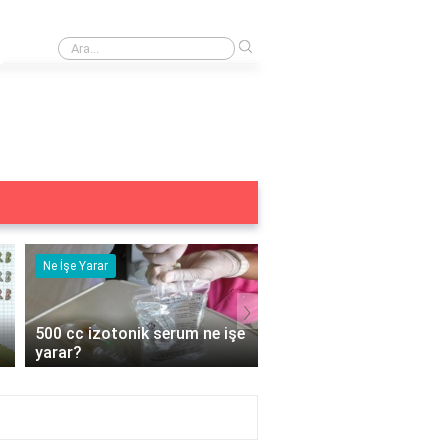
›
Taktiksel kentleşmenin temel ilkeleri
Ne İşe Yarar
Eş Anlamlısı
›
e
5 duyu organımız ne işe
Acemi Kelimesinin Eş
yarar?
Anlamlısı Nedir?