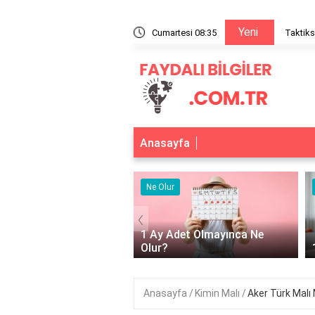
Yeni
enin temel ilkeleri
Cumartesi 08:35
Taktiks
Anasayfa
r
Ne Olur
‹
Adet Olmayınca Ne
1 Ay Aç Kalırsak Ne Olur?
Anasayfa
Kimin Malı
Aker Türk Malı 