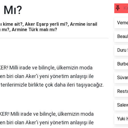
ı Mı?
Ki
Verne
kime ait?, Aker Eşarp yerli mi?, Armine israil
lı mı?, Armine Türk malı mı?
Beaul
Duru
Burbe
 Milli irade ve bilinçle, ülkemizin moda
 biri olan Aker'i yeni yönetim anlayışı ile
Süvar
rilerimizle birlikte çok daha ileri taşıyacağız.
Resto
Salew
ER! Milli irade ve bilinçle, ülkemizin moda
Yuki 
 biri olan Aker'i yeni yönetim anlayışı ile