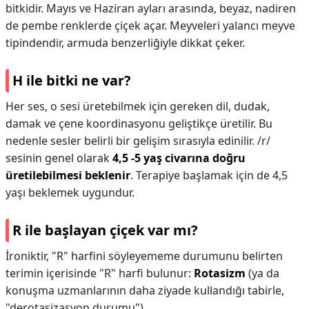
bitkidir. Mayıs ve Haziran ayları arasında, beyaz, nadiren
de pembe renklerde çiçek açar. Meyveleri yalancı meyve
tipindendir, armuda benzerliğiyle dikkat çeker.
H ile bitki ne var?
Her ses, o sesi üretebilmek için gereken dil, dudak,
damak ve çene koordinasyonu geliştikçe üretilir. Bu
nedenle sesler belirli bir gelişim sırasıyla edinilir. /r/
sesinin genel olarak
4,5 -5 yaş civarına doğru
üretilebilmesi beklenir
. Terapiye başlamak için de 4,5
yaşı beklemek uygundur.
R ile başlayan çiçek var mı?
İroniktir, "R" harfini söyleyememe durumunu belirten
terimin içerisinde "R" harfi bulunur:
Rotasizm
(ya da
konuşma uzmanlarının daha ziyade kullandığı tabirle,
"derotasizasyon durumu").