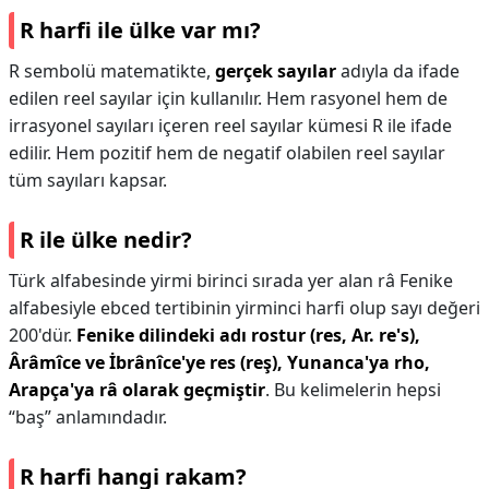
R harfi ile ülke var mı?
R sembolü matematikte,
gerçek sayılar
adıyla da ifade
edilen reel sayılar için kullanılır. Hem rasyonel hem de
irrasyonel sayıları içeren reel sayılar kümesi R ile ifade
edilir. Hem pozitif hem de negatif olabilen reel sayılar
tüm sayıları kapsar.
R ile ülke nedir?
Türk alfabesinde yirmi birinci sırada yer alan râ Fenike
alfabesiyle ebced tertibinin yirminci harfi olup sayı değeri
200'dür.
Fenike dilindeki adı rostur (res, Ar.
re's),
Ârâmîce ve İbrânîce'ye res (reş), Yunanca'ya rho,
Arapça'ya râ olarak geçmiştir
. Bu kelimelerin hepsi
“baş” anlamındadır.
R harfi hangi rakam?