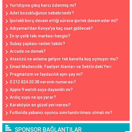
Yurtdışına çıkış harcı ödenmiş mi?
Adet bozukluğunun sebebi nedir?
İpotekli borç devam ettiği sürece ipotek devam eder mi?
Adıyaman'dan Konya'ya kaç saat gidilecek?
En iyi çelik takı markası hangisi?
Subay şapkası neden takılır?
Arcade ne demek?
Atasözü ne anlama geliyor tek kanatla kuş uçmuyor mu?
Emad Madencilik: Faaliyet Alanları ve Sektördeki Yeri
Pragmatizm ve faydacılık aynı şey mi?
0 212 824 20 38 nerenin numarası?
Apple 9 watch suya dayanıklı mı?
Ardıç suyu ne işe yarar?
Karaköyün en güzel yeri neresi?
Futbolda yabancı oyuncu sınırlandırılması olmalı mı?
SPONSOR BAĞLANTILAR