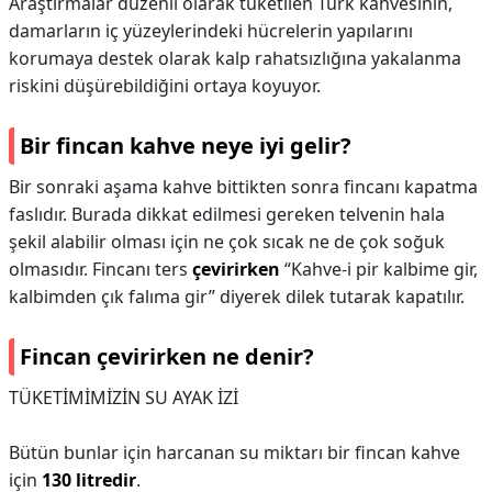
Araştırmalar düzenli olarak tüketilen Türk kahvesinin,
damarların iç yüzeylerindeki hücrelerin yapılarını
korumaya destek olarak kalp rahatsızlığına yakalanma
riskini düşürebildiğini ortaya koyuyor.
Bir fincan kahve neye iyi gelir?
Bir sonraki aşama kahve bittikten sonra fincanı kapatma
faslıdır. Burada dikkat edilmesi gereken telvenin hala
şekil alabilir olması için ne çok sıcak ne de çok soğuk
olmasıdır. Fincanı ters
çevirirken
“Kahve-i pir kalbime gir,
kalbimden çık falıma gir” diyerek dilek tutarak kapatılır.
Fincan çevirirken ne denir?
TÜKETİMİMİZİN SU AYAK İZİ
Bütün bunlar için harcanan su miktarı bir fincan kahve
için
130 litredir
.