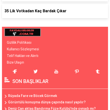
35 Lik Votkadan Kaç Bardak Çıkar
Gizlilik Politikası
Kullanıcı Sözleşmesi
Telif Hakları ve Alıntı
Bize Ulaşın
SON BAŞLIKLAR
Rüyada Fare ve Böcek Görmek
Görüntülü konuşma dünya çapında nasıl yapılır?
Deniz Can aktaş Bandırma Füze Kulübü'nde oynadı mı?