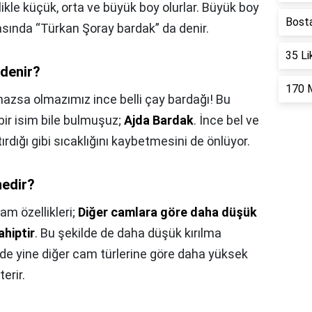
llikle küçük, orta ve büyük boy olurlar. Büyük boy
Bosta
asında “Türkan Şoray bardak” da denir.
35 Li
 denir?
170 
mazsa olmazımız ince belli çay bardağı! Bu
bir isim bile bulmuşuz;
Ajda Bardak
. İnce bel ve
ırdığı gibi sıcaklığını kaybetmesini de önlüyor.
nedir?
am özellikleri;
Diğer camlara göre daha düşük
hiptir
. Bu şekilde de daha düşük kırılma
 de yine diğer cam türlerine göre daha yüksek
terir.