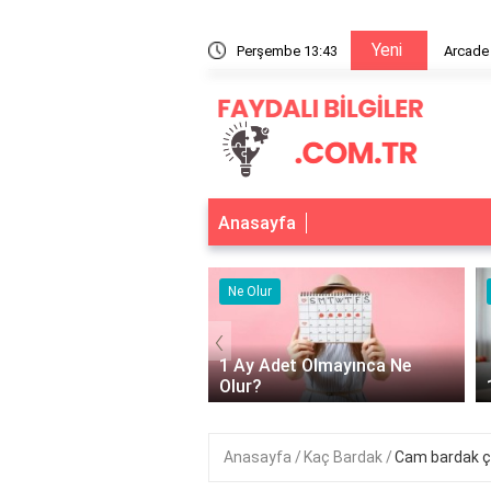
Yeni
?
Perşembe 13:43
Arcade
Anasayfa
 Yarar
Ne Olur
‹
ktör güneş kremi ne işe
1 Ay Adet Olmayınca Ne
?
Olur?
Anasayfa
Kaç Bardak
Cam bardak çe