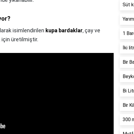
Süt 
yor?
Yarım
arak isimlendirilen
kupa bardaklar
, çay ve
1 Bar
için üretilmiştir.
İki l
Bir B
Beyko
Bi Li
Bir K
300 m
Mutfa