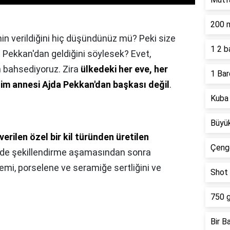
200 m
in verildiğini hiç düşündünüz mü? Peki size
1 2 
 Pekkan'dan geldiğini söylesek? Evet,
 bahsediyoruz. Zira
ülkedeki her eve, her
1 Bar
sim annesi Ajda Pekkan'dan başkası değil
.
Kuba 
Büyük
 verilen özel bir kil türünden üretilen
Çeng
n de şekillendirme aşamasından sonra
şlemi, porselene ve seramiğe sertliğini ve
Shot 
750 g
Bir B