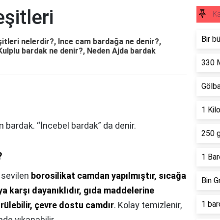
itleri
K
Bir b
itleri nelerdir?, Ince cam bardağa ne denir?,
 Kulplu bardak ne denir?, Neden Ajda bardak
330 
Gölb
1 Kil
m bardak. “İncebel bardak” da denir.
250 g
?
1 Bar
 sevilen
borosilikat camdan yapılmıştır, sıcağa
Bin G
ya karşı dayanıklıdır, gıda maddelerine
1 bar
ülebilir, çevre dostu camdır
. Kolay temizlenir,
de yıkanabilir.