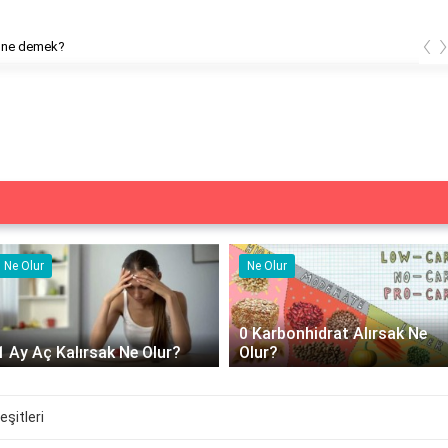
‹
 ne demek?
Ne Olur
Ne Olur
0 Karbonhidrat Alırsak Ne
1 Ay Aç Kalırsak Ne Olur?
Olur?
şitleri