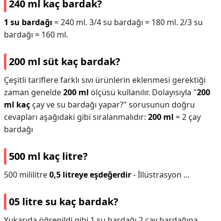
240 ml kaç bardak?
1 su bardağı
= 240 ml. 3/4 su bardağı = 180 ml. 2/3 su
bardağı = 160 ml.
200 ml süt kaç bardak?
Çeşitli tariflere farklı sıvı ürünlerin eklenmesi gerektiği
zaman genelde
200 ml
ölçüsü kullanılır. Dolayısıyla "
200
ml kaç
çay ve su bardağı yapar?" sorusunun doğru
cevapları aşağıdaki gibi sıralanmalıdır:
200 ml
= 2 çay
bardağı
500 ml kaç litre?
500 mililitre
0,5 litreye eşdeğerdir
- İllüstrasyon ...
05 litre su kaç bardak?
Yukarıda öğrenildi gibi 1 su bardağı 2 çay bardağına