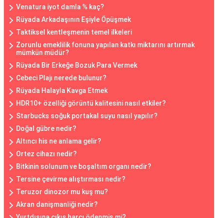
Venatura iyot damla % kaç?
Rüyada Arkadaşının Eşiyle Öpüşmek
Taktiksel kentleşmenin temel ilkeleri
Zorunlu emeklilik fonuna yapılan katkı miktarını artırmak
mümkün müdür?
Rüyada Bir Erkeğe Bozuk Para Vermek
Cebeci Plajı nerede bulunur?
Rüyada Halayla Kavga Etmek
HDR10+ özelliği görüntü kalitesini nasıl etkiler?
Starbucks soğuk portakal suyu nasıl yapılır?
Doğal gübre nedir?
Altıncı his ne anlama gelir?
Ortez cihazı nedir?
Bitkinin solunum ve boşaltım organı nedir?
Tersine çevirme alıştırması nedir?
Teruzor dinozor mu kuş mu?
Akran danişmanliği nedir?
Yurtdışına çıkış harcı ödenmiş mi?