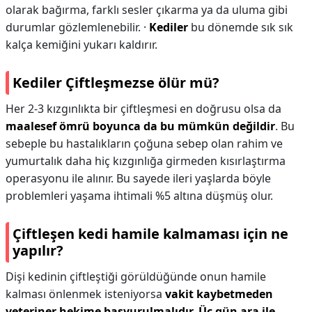
olarak bağırma, farklı sesler çıkarma ya da uluma gibi
durumlar gözlemlenebilir. ·
Kediler
bu dönemde sık sık
kalça kemiğini yukarı kaldırır.
Kediler Çiftleşmezse ölür mü?
Her 2-3 kızgınlıkta bir çiftleşmesi en doğrusu olsa da
maalesef ömrü boyunca da bu mümkün değildir
. Bu
sebeple bu hastalıkların çoğuna sebep olan rahim ve
yumurtalık daha hiç kızgınlığa girmeden kısırlaştırma
operasyonu ile alınır. Bu sayede ileri yaşlarda böyle
problemleri yaşama ihtimali %5 altına düşmüş olur.
Çiftleşen kedi hamile kalmaması için ne
yapılır?
Dişi kedinin çiftleştiği görüldüğünde onun hamile
kalması önlenmek isteniyorsa
vakit kaybetmeden
veteriner hekime başvurulmalıdır.
Üç gün ara ile