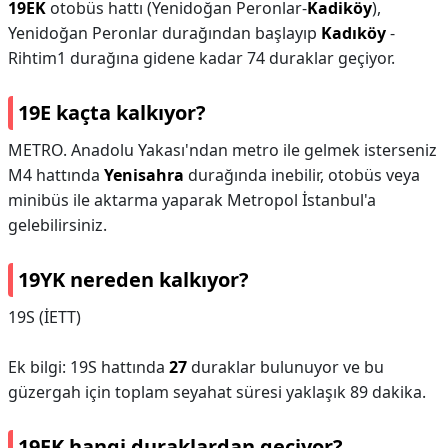
19EK
otobüs hattı (Yenidoğan Peronlar-
Kadiköy
),
Yenidoğan Peronlar durağından başlayıp
Kadıköy
-
Rihtim1 durağına gidene kadar 74 duraklar geçiyor.
19E kaçta kalkıyor?
METRO. Anadolu Yakası'ndan metro ile gelmek isterseniz
M4 hattında
Yenisahra
durağında inebilir, otobüs veya
minibüs ile aktarma yaparak Metropol İstanbul'a
gelebilirsiniz.
19YK nereden kalkıyor?
19S (İETT)
Ek bilgi: 19S hattında
27
duraklar bulunuyor ve bu
güzergah için toplam seyahat süresi yaklaşık 89 dakika.
19EK hangi duraklardan geçiyor?