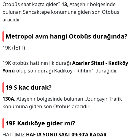
Otobüs saat kaçta gider?
13
, Ataşehir bölgesinde
bulunan Sancaktepe konumuna giden son Otobüs
aracıdır.
Metropol avm hangi Otobüs durağında?
19K (İETT)
19K otobüs hattının ilk durağı
Acarlar Sitesi - Kadiköy
Yönü
olup son durağı Kadıköy - Rihtim1 durağıdır.
19 S kac durak?
130A
, Ataşehir bölgesinde bulunan Uzunçayır Trafik
konumuna giden son Otobüs aracıdır.
19F Kadıköye gider mi?
HATTIMIZ
HAFTA SONU SAAT 09:30'A KADAR