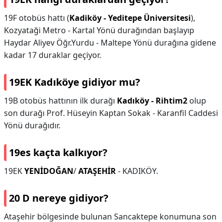
19F otobüs hattı (
Kadiköy - Yeditepe Üniversitesi
),
Kozyataği Metro - Kartal Yönü durağından başlayıp
Haydar Aliyev Öğr.Yurdu - Maltepe Yönü durağına gidene
kadar 17 duraklar geçiyor.
19EK Kadıköye gidiyor mu?
19B otobüs hattının ilk durağı
Kadıköy - Rihtim2
olup
son durağı Prof. Hüseyin Kaptan Sokak - Karanfil Caddesi
Yönü durağıdır.
19es kaçta kalkıyor?
19EK
YENİDOĞAN
/
ATAŞEHİR
- KADIKÖY.
20 D nereye gidiyor?
Ataşehir bölgesinde bulunan Sancaktepe konumuna son