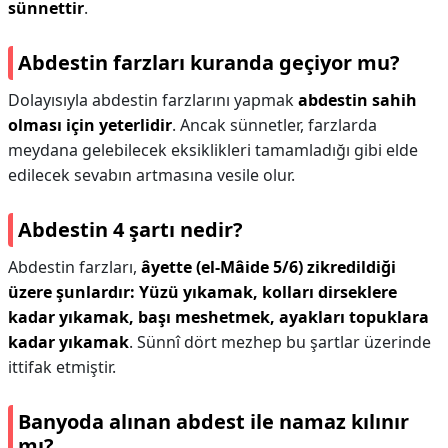
sünnettir
.
Abdestin farzları kuranda geçiyor mu?
Dolayısıyla abdestin farzlarını yapmak
abdestin sahih
olması için yeterlidir
. Ancak sünnetler, farzlarda
meydana gelebilecek eksiklikleri tamamladığı gibi elde
edilecek sevabın artmasına vesile olur.
Abdestin 4 şartı nedir?
Abdestin farzları,
âyette (el-Mâide 5/6) zikredildiği
üzere şunlardır: Yüzü yıkamak, kolları dirseklere
kadar yıkamak, başı meshetmek, ayakları topuklara
kadar yıkamak
. Sünnî dört mezhep bu şartlar üzerinde
ittifak etmiştir.
Banyoda alınan abdest ile namaz kılınır
mı?