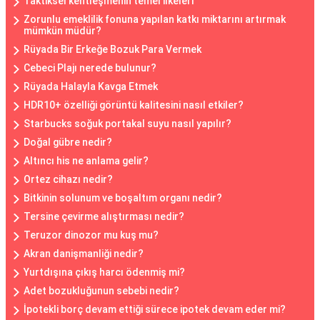
Taktiksel kentleşmenin temel ilkeleri
Zorunlu emeklilik fonuna yapılan katkı miktarını artırmak
mümkün müdür?
Rüyada Bir Erkeğe Bozuk Para Vermek
Cebeci Plajı nerede bulunur?
Rüyada Halayla Kavga Etmek
HDR10+ özelliği görüntü kalitesini nasıl etkiler?
Starbucks soğuk portakal suyu nasıl yapılır?
Doğal gübre nedir?
Altıncı his ne anlama gelir?
Ortez cihazı nedir?
Bitkinin solunum ve boşaltım organı nedir?
Tersine çevirme alıştırması nedir?
Teruzor dinozor mu kuş mu?
Akran danişmanliği nedir?
Yurtdışına çıkış harcı ödenmiş mi?
Adet bozukluğunun sebebi nedir?
İpotekli borç devam ettiği sürece ipotek devam eder mi?