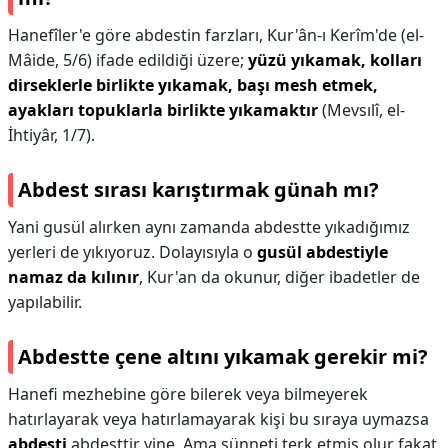
Hanefîler'e göre abdestin farzları, Kur'ân-ı Kerîm'de (el-
Mâide, 5/6) ifade edildiği üzere;
yüzü yıkamak, kolları
dirseklerle birlikte yıkamak, başı mesh etmek,
ayakları topuklarla birlikte yıkamaktır
(Mevsılî, el-
İhtiyâr, 1/7).
Abdest sırası karıştırmak günah mı?
Yani gusül alırken aynı zamanda abdestte yıkadığımız
yerleri de yıkıyoruz. Dolayısıyla o
gusül abdestiyle
namaz da kılınır
, Kur'an da okunur, diğer ibadetler de
yapılabilir.
Abdestte çene altını yıkamak gerekir mi?
Hanefi mezhebine göre bilerek veya bilmeyerek
hatırlayarak veya hatırlamayarak kişi bu sıraya uymazsa
abdesti
abdesttir yine. Ama sünneti terk etmiş olur fakat