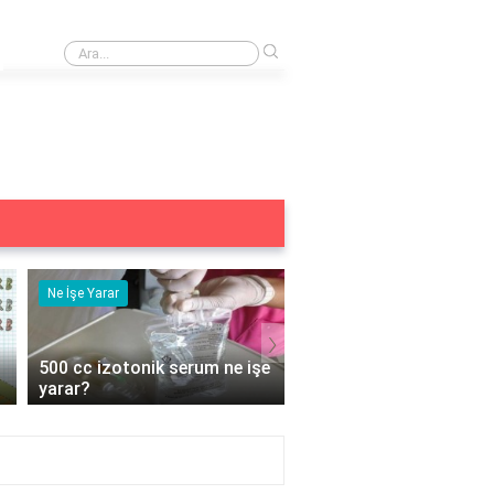
›
TYT Türkçe temel kavramlar PDF nereden indirilir?
Ne İşe Yarar
Ne İşe Yarar
›
500 cc izotonik serum ne işe
5 duyu organımız ne iş
yarar?
yarar?