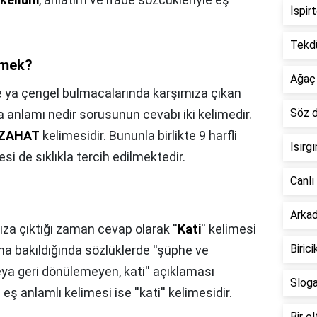
İspir
Tekd
emek?
Ağaç
e ya çengel bulmacalarında karşımıza çıkan
Söz d
 anlamı nedir sorusunun cevabı iki kelimedir.
İZAHAT
kelimesidir. Bununla birlikte 9 harfli
Isırg
i de sıklıkla tercih edilmektedir.
Canlı
Arka
a çıktığı zaman cevap olarak ''
Kati
'' kelimesi
Biric
ına bakıldığında sözlüklerde ''şüphe ve
a geri dönülemeyen, kati'' açıklaması
Slog
ş anlamlı kelimesi ise ''kati'' kelimesidir.
Bir o