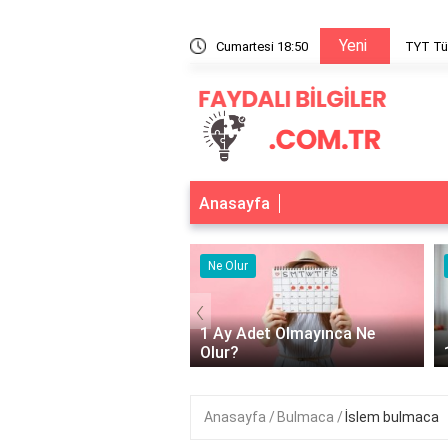
Yeni
anlatıyor?
Cumartesi 18:50
TYT Tür
Anasayfa
 Yarar
Ne Olur
‹
ktör güneş kremi ne işe
1 Ay Adet Olmayınca Ne
?
Olur?
Anasayfa
Bulmaca
İslem bulmaca