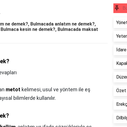
a
B
Yöne
em ne demek?, Bulmacada anlatım ne demek?,
 Bulmaca kesin ne demek?, Bulmacada maksat
Yete
İdare
mek?
Kapak
vapları
Düze
lan
metot
kelimesi, usul ve yöntem ile eş
Özet
ısal bilimlerde kullanılır.
Erekç
mek?
Dilbi
ekellüm
, anlatım ve ifade sözcükleriyle eş