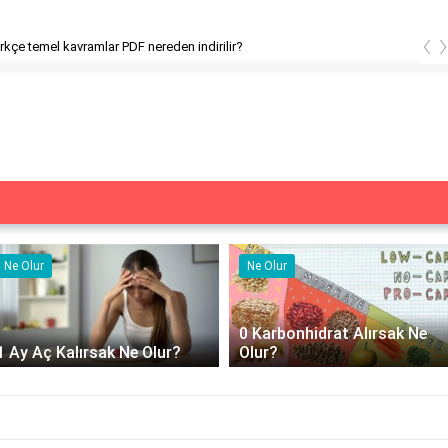
‹
kçe temel kavramlar PDF nereden indirilir?
Ne Olur
Ne Olur
0 Karbonhidrat Alırsak Ne
1 Ay Aç Kalırsak Ne Olur?
Olur?