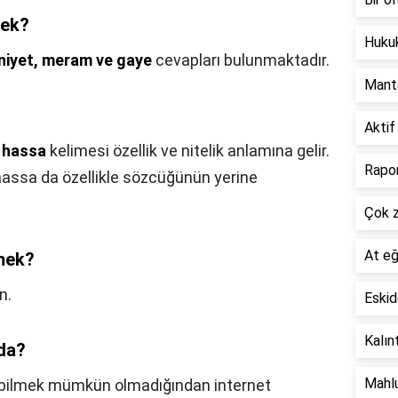
mek?
Hukuk
niyet, meram ve gaye
cevapları bulunmaktadır.
Mant
Aktif
n
hassa
kelimesi özellik ve nitelik anlamına gelir.
Rapo
hassa da özellikle sözcüğünün yerine
Çok 
At eğ
mek?
n.
Eskid
Kalın
da?
Mahlu
ı bilmek mümkün olmadığından internet