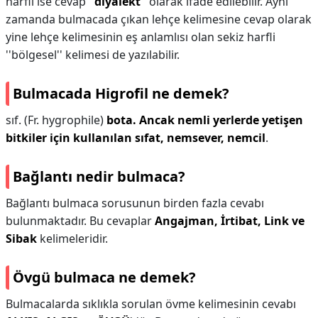
harfli ise cevap ''
diyalekt
'' olarak ifade edilebilir. Aynı
zamanda bulmacada çıkan lehçe kelimesine cevap olarak
yine lehçe kelimesinin eş anlamlısı olan sekiz harfli
''bölgesel'' kelimesi de yazılabilir.
Bulmacada Higrofil ne demek?
sıf. (Fr. hygrophile)
bota.
Ancak nemli yerlerde yetişen
bitkiler için kullanılan sıfat, nemsever, nemcil
.
Bağlantı nedir bulmaca?
Bağlantı bulmaca sorusunun birden fazla cevabı
bulunmaktadır. Bu cevaplar
Angajman, İrtibat, Link ve
Sibak
kelimeleridir.
Övgü bulmaca ne demek?
Bulmacalarda sıklıkla sorulan övme kelimesinin cevabı