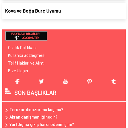
Kova ve Boğa Burç Uyumu
Gizlilik Politikası
Kullanıcı Sözleşmesi
Telif Hakları ve Alıntı
Bize Ulaşın
SON BAŞLIKLAR
Teruzor dinozor mu kuş mu?
Akran danişmanliği nedir?
Yurtdışına çıkış harcı ödenmiş mi?