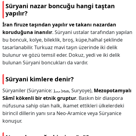
Süryani nazar boncuğu hangi taştan
yapılır?
İran firuze taşından yapılır ve takanı nazardan
koruduğuna inanılır
. Süryani ustalar tarafından yapılan
bu boncuk, kolye, bileklik, broş, küpe,halhal şeklinde
tasarlanabilir. Turkuaz mavi taşın üzerinde iki delik
bulunur ve gözü temsil eder. Dokuz, yedi ve iki delik
bulunan Süryani boncukları da vardır.
Süryani kimlere denir?
Süryaniler (Süryanice: ܣܘܪܝܝܐ, Suryoye),
Mezopotamyalı
Sâmî kökenli bir etnik gruptur
. Baskın bir diaspora
nüfusuna sahip olan halk, ikamet ettikleri ülkelerdeki
birincil dillerin yanı sıra Neo-Aramice veya Süryanice
konuşur.