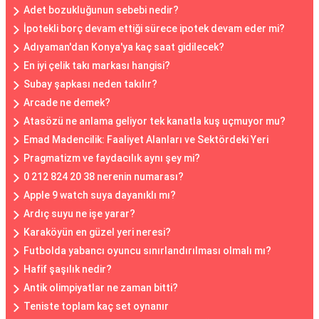
Adet bozukluğunun sebebi nedir?
İpotekli borç devam ettiği sürece ipotek devam eder mi?
Adıyaman'dan Konya'ya kaç saat gidilecek?
En iyi çelik takı markası hangisi?
Subay şapkası neden takılır?
Arcade ne demek?
Atasözü ne anlama geliyor tek kanatla kuş uçmuyor mu?
Emad Madencilik: Faaliyet Alanları ve Sektördeki Yeri
Pragmatizm ve faydacılık aynı şey mi?
0 212 824 20 38 nerenin numarası?
Apple 9 watch suya dayanıklı mı?
Ardıç suyu ne işe yarar?
Karaköyün en güzel yeri neresi?
Futbolda yabancı oyuncu sınırlandırılması olmalı mı?
Hafif şaşılık nedir?
Antik olimpiyatlar ne zaman bitti?
Teniste toplam kaç set oynanır