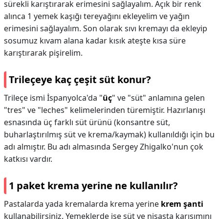
sürekli karıştırarak erimesini sağlayalım. Açık bir renk
alınca 1 yemek kaşığı tereyağını ekleyelim ve yağın
erimesini sağlayalım. Son olarak sıvı kremayı da ekleyip
sosumuz kıvam alana kadar kısık ateşte kısa süre
karıştırarak pişirelim.
Trileçeye kaç çeşit süt konur?
Trileçe ismi İspanyolca'da "
üç
" ve "süt" anlamına gelen
"tres" ve "leches" kelimelerinden türemiştir. Hazırlanışı
esnasında üç farklı süt ürünü (konsantre süt,
buharlaştırılmış süt ve krema/kaymak) kullanıldığı için bu
adı almıştır. Bu adı almasında Sergey Zhigalko'nun çok
katkısı vardır.
1 paket krema yerine ne kullanılır?
Pastalarda yada kremalarda krema yerine
krem şanti
kullanabilirsiniz. Yemeklerde ise süt ve nişasta karışımını