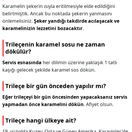
Karamelin şekerin ısıyla eritilmesiyle elde edildiğini
belirtmiştik. Ancak bu noktada şekerin yanmasını
önlemelisiniz.
Şeker yandığı takdirde acılaşacak ve
karamelinizin lezzetini bozacaktır
.
Trileçenin karamel sosu ne zaman
dökülür?
Servis esnasında
her dilimin üzerine yaklaşık 1 tatlı
kaşığı gelecek şekilde karamel sos dökün.
Trileçe bir gün önceden yapılır mı?
Eğer trileçeyi bir gün öncesinden yapacaksanız servis
yapmadan önce karamelini dökün
. Afiyet olsun.
Trileçe hangi ülkeye ait?
19. yüzyılda Kuzey, Orta ve Güney Amerika, Karayipler'de