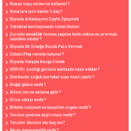
Klavye tuşu yerine ne kullanılır?
Venatura iyot damla % kaç?
Rüyada Arkadaşının Eşiyle Öpüşmek
Taktiksel kentleşmenin temel ilkeleri
Zorunlu emeklilik fonuna yapılan katkı miktarını artırmak
mümkün müdür?
Rüyada Bir Erkeğe Bozuk Para Vermek
Cebeci Plajı nerede bulunur?
Rüyada Halayla Kavga Etmek
HDR10+ özelliği görüntü kalitesini nasıl etkiler?
Starbucks soğuk portakal suyu nasıl yapılır?
Doğal gübre nedir?
Altıncı his ne anlama gelir?
Ortez cihazı nedir?
Bitkinin solunum ve boşaltım organı nedir?
Tersine çevirme alıştırması nedir?
Teruzor dinozor mu kuş mu?
Akran danişmanliği nedir?