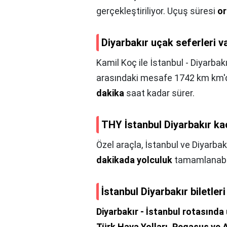
gerçekleştiriliyor. Uçuş süresi
or
Diyarbakır uçak seferleri v
Kamil Koç ile İstanbul - Diyarbakı
arasındaki mesafe 1742 km km'd
dakika
saat kadar sürer.
THY İstanbul Diyarbakır ka
Özel araçla, İstanbul ve Diyarbak
dakikada yolculuk
tamamlanabi
İstanbul Diyarbakır biletler
Diyarbakır - İstanbul rotasında
Türk Hava Yolları, Pegasus ve