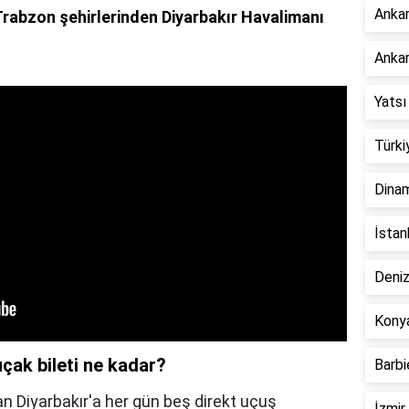
Ankar
Trabzon şehirlerinden Diyarbakır Havalimanı
Ankar
Yatsı
Türki
Dinam
İstan
Deniz
Konya
çak bileti ne kadar?
Barbi
dan Diyarbakır'a her gün beş direkt uçuş
İzmir