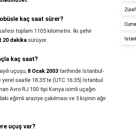
Züraf
tobüsle kaç saat sürer?
Cuma 
fesi toplam 1105 kilometre. İki şehir
İstan
t 20 dakika
sürüyor.
açla kaç saat?
ayılı uçuşu,
8 Ocak 2003
tarihinde İstanbul-
 yerel saatle 18.35'te (UTC 16:35) İstanbul
an Avro RJ 100 tipi Konya isimli uçağın
aki eğimli araziye çakılması ve 5 kişinin ağır
ere uçuş var?