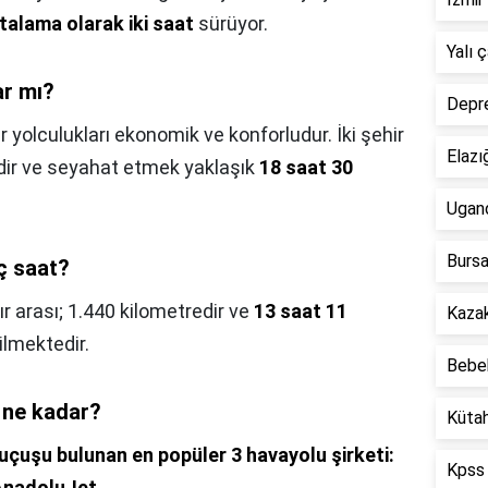
talama olarak iki saat
sürüyor.
Yalı 
ar mı?
Depre
r yolculukları ekonomik ve konforludur. İki şehir
Elazı
ir ve seyahat etmek yaklaşık
18 saat 30
Ugan
Bursa
ç saat?
ır arası; 1.440 kilometredir ve
13 saat 11
Kazak
lmektedir.
Bebek
i ne kadar?
Kütah
 uçuşu bulunan en popüler 3 havayolu şirketi:
Kpss 
 AnadoluJet
.