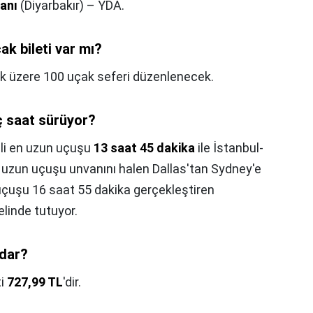
manı
(Diyarbakır) – YDA.
ak bileti var mı?
mak üzere 100 uçak seferi düzenlenecek.
ç saat sürüyor?
feli en uzun uçuşu
13 saat 45 dakika
ile İstanbul-
 uzun uçuşu unvanını halen Dallas'tan Sydney'e
uçuşu 16 saat 55 dakika gerçekleştiren
elinde tutuyor.
adar?
ti
727,99 TL
'dir.