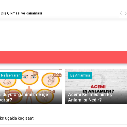
‹
teli pamuk saten hangisi?
Ne İşe Yarar
Eş Anlamlısı
5 duyu organımız ne işe
Acemi Kelimesinin Eş
yarar?
Anlamlısı Nedir?
kır uçakla kaç saat