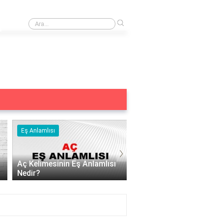
›
En kaliteli pamuk saten hangisi?
Eş Anlamlısı
Eş Anlamlısı
›
Aç Kelimesinin Eş Anlamlısı
Nedir?
Acizin Eş Anlamlısı Ned