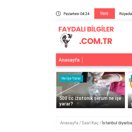
Yeni
sı ve Kanaması
Pazartesi 04:24
En kali
Anasayfa
r
Ne İşe Yarar
‹
bonhidrat Alırsak Ne
500 cc izotonik serum ne işe
yarar?
Anasayfa
Saat Kaç
İstanbul diyarba