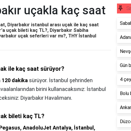
bakır uçakla kaç saat
Sa
Sabah
at, Diyarbakır istanbul arası uçak ile kaç saat
'a uçak bileti kaç TL?, Diyarbakır Sabiha
yarbakır uçak seferleri var mı?, THY İstanbul
Adana
Nevşe
Gün b
çak ile kaç saat sürüyor?
4 çey
a
120 dakika
sürüyor. İstanbul şehrinden
vaalanlarından birini kullanacaksınız: İstanbul
Bolu 
eksiniz: Diyarbakır Havalimanı.
Ankar
çak bileti kaç TL?
Düzce
 Pegasus, AnadoluJet Antalya, İstanbul,