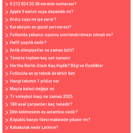
0 212 824 20 38 nerenin numarası?
Apple 9 watch suya dayanıklı mı?
Ardıç suyu ne işe yarar?
Karaköyün en güzel yeri neresi?
Futbolda yabancı oyuncu sınırlandırılması olmalı mı?
Hafif şaşılık nedir?
Antik olimpiyatlar ne zaman bitti?
Teniste toplam kaç set oynanır
Hertha Berlin Stadı Kaç Kişilik? Bilgi ve Özellikler
Futbolda en iyi teknik direktör kim
Hangi takımın 1 yıldızı var
Maçta kaleci değişir mi
Tr voleybol maçı ne zaman 2025
180 asal çarpanları kaç tanedir?
Dilin kelimesinin eş anlamlısı nedir?
Köpüklü banyo filesi makinede yıkanır mı?
Kabakulak nedir Latince?