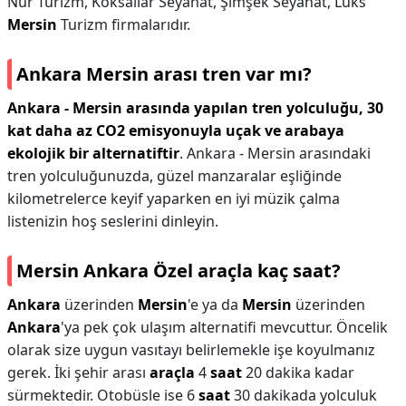
Nur Turizm, Köksallar Seyahat, Şimşek Seyahat, Lüks
Mersin
Turizm firmalarıdır.
Ankara Mersin arası tren var mı?
Ankara - Mersin arasında yapılan tren yolculuğu, 30
kat daha az CO2 emisyonuyla uçak ve arabaya
ekolojik bir alternatiftir
. Ankara - Mersin arasındaki
tren yolculuğunuzda, güzel manzaralar eşliğinde
kilometrelerce keyif yaparken en iyi müzik çalma
listenizin hoş seslerini dinleyin.
Mersin Ankara Özel araçla kaç saat?
Ankara
üzerinden
Mersin
'e ya da
Mersin
üzerinden
Ankara
'ya pek çok ulaşım alternatifi mevcuttur. Öncelik
olarak size uygun vasıtayı belirlemekle işe koyulmanız
gerek. İki şehir arası
araçla
4
saat
20 dakika kadar
sürmektedir. Otobüsle ise 6
saat
30 dakikada yolculuk