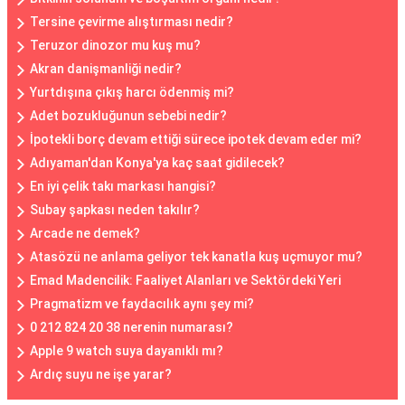
Tersine çevirme alıştırması nedir?
Teruzor dinozor mu kuş mu?
Akran danişmanliği nedir?
Yurtdışına çıkış harcı ödenmiş mi?
Adet bozukluğunun sebebi nedir?
İpotekli borç devam ettiği sürece ipotek devam eder mi?
Adıyaman'dan Konya'ya kaç saat gidilecek?
En iyi çelik takı markası hangisi?
Subay şapkası neden takılır?
Arcade ne demek?
Atasözü ne anlama geliyor tek kanatla kuş uçmuyor mu?
Emad Madencilik: Faaliyet Alanları ve Sektördeki Yeri
Pragmatizm ve faydacılık aynı şey mi?
0 212 824 20 38 nerenin numarası?
Apple 9 watch suya dayanıklı mı?
Ardıç suyu ne işe yarar?