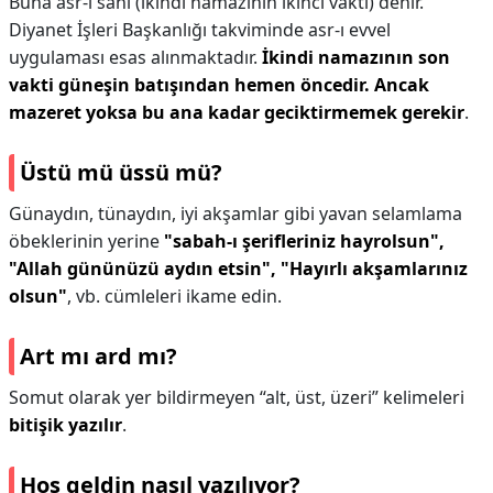
Buna asr-ı sânî (ikindi namazının ikinci vakti) denir.
Diyanet İşleri Başkanlığı takviminde asr-ı evvel
uygulaması esas alınmaktadır.
İkindi namazının son
vakti güneşin batışından hemen öncedir.
Ancak
mazeret yoksa bu ana kadar geciktirmemek gerekir
.
Üstü mü üssü mü?
Günaydın, tünaydın, iyi akşamlar gibi yavan selamlama
öbeklerinin yerine
"sabah-ı şerifleriniz hayrolsun",
"Allah gününüzü aydın etsin", "Hayırlı akşamlarınız
olsun"
, vb. cümleleri ikame edin.
Art mı ard mı?
Somut olarak yer bildirmeyen “alt, üst, üzeri” kelimeleri
bitişik yazılır
.
Hoş geldin nasıl yazılıyor?