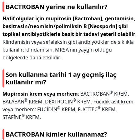
BACTROBAN yerine ne kullanılır?
Hafif olgular için mupirosin [Bactroban], gentamisin,
basitrasin/neomisin/polimiksin B [Neosporin] gibi
topikal antibiyotiklerle basit bir tedavi yeterli olabilir
.
Klindamisin veya sefaleksin gibi antibiyotikler de sıklıkla
kullanılır; klindamisin, MRSA'nın yaygın olduğu
bölgelerde daha etkilidir.
Son kullanma tarihi 1 ay geçmiş ilaç
kullanılır mı?
®
Mupirosin krem veya merhem
: BACTROBAN
KREM,
®
®
BALABAN
KREM, DEXTROCİN
KREM. Fucidik asit krem
®
®
veya merhem: FUCİDİN
KREM, FUCİTEC
KREM,
®
STAFİNE
KREM.
BACTROBAN kimler kullanamaz?