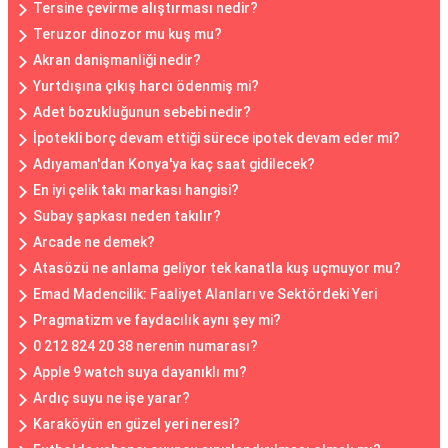
Tersine çevirme alıştırması nedir?
Teruzor dinozor mu kuş mu?
Akran danişmanliği nedir?
Yurtdışına çıkış harcı ödenmiş mi?
Adet bozukluğunun sebebi nedir?
İpotekli borç devam ettiği sürece ipotek devam eder mi?
Adıyaman'dan Konya'ya kaç saat gidilecek?
En iyi çelik takı markası hangisi?
Subay şapkası neden takılır?
Arcade ne demek?
Atasözü ne anlama geliyor tek kanatla kuş uçmuyor mu?
Emad Madencilik: Faaliyet Alanları ve Sektördeki Yeri
Pragmatizm ve faydacılık aynı şey mi?
0 212 824 20 38 nerenin numarası?
Apple 9 watch suya dayanıklı mı?
Ardıç suyu ne işe yarar?
Karaköyün en güzel yeri neresi?