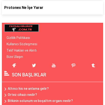
Protonex Ne İşe Yarar
Gizlilik Politikası
Kullanıcı Sözleşmesi
Telif Hakları ve Alıntı
Bize Ulaşın
SON BAŞLIKLAR
Altıncı his ne anlama gelir?
Ortez cihazı nedir?
Bitkinin solunum ve boşaltım organı nedir?