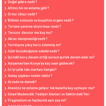
Doğal gübre nedir?
Altıncı his ne anlama gelir?
Ortez cihazı nedir?
Bitkinin solunum ve boşaltım organı nedir?
Tersine çevirme alıştırması nedir?
Teruzor dinozor mu kuş mu?
Akran danişmanliği nedir?
Yurtdışına çıkış harcı ödenmiş mi?
Adet bozukluğunun sebebi nedir?
İpotekli borç devam ettiği sürece ipotek devam eder mi?
Adıyaman'dan Konya'ya kaç saat gidilecek?
En iyi çelik takı markası hangisi?
Subay şapkası neden takılır?
Arcade ne demek?
Atasözü ne anlama geliyor tek kanatla kuş uçmuyor mu?
Emad Madencilik: Faaliyet Alanları ve Sektördeki Yeri
Pragmatizm ve faydacılık aynı şey mi?