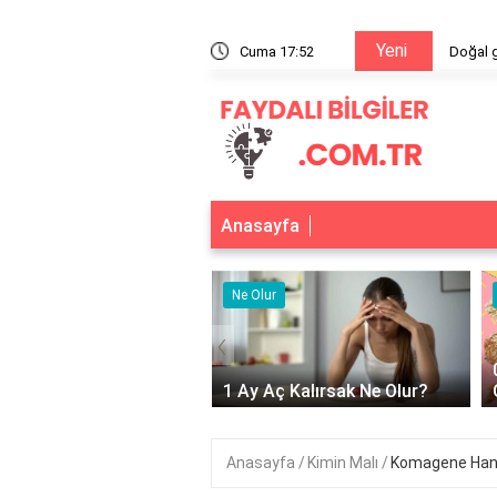
Yeni
r?
Cuma 17:52
Doğal 
Anasayfa
r
Ne Olur
‹
Adet Olmayınca Ne
1 Ay Aç Kalırsak Ne Olur?
Anasayfa
Kimin Malı
Komagene Hang