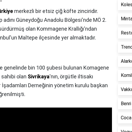
Koles
ürkiye
merkezli bir etsiz çiğ köfte zinciridir.
Minta
lup adını Güneydoğu Anadolu Bölgesi'nde MÖ 2.
ını sürdürmüş olan Kommagene Krallığı'ndan
Resto
anbul'un Maltepe ilçesinde yer almaktadır.
Trend
Alark
iye genelinde bin 100 şubesi bulunan Komagene
Komil
 sahibi olan
Sivrikaya
'nın, örgütle iltisakı
ir İşadamları Derneğinin yönetim kurulu başkan
Vakko
ğrenilmişti.
Benri
Coca 
Vogue