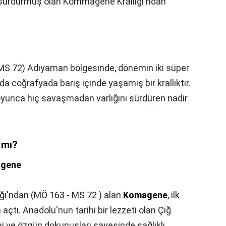
ını sürdürmüş olan Kommagene Krallığı'ndan
S 72) Adıyaman bölgesinde, dönemin iki süper
a coğrafyada barış içinde yaşamış bir krallıktır.
boyunca hiç savaşmadan varlığını sürdüren nadir
 mı?
gene
ı'ndan (MÖ 163 - MS 72 ) alan
Komagene
, ilk
açtı. Anadolu'nun tarihi bir lezzeti olan Çiğ
i ve özgün dokunuşları sayesinde sağlıklı,