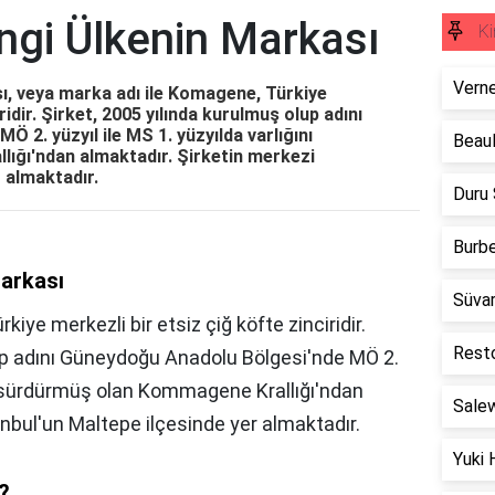
gi Ülkenin Markası
Ki
Verne
, veya marka adı ile Komagene, Türkiye
ridir. Şirket, 2005 yılında kurulmuş olup adını
 2. yüzyıl ile MS 1. yüzyılda varlığını
Beaul
ığı'ndan almaktadır. Şirketin merkezi
r almaktadır.
Duru
Burbe
arkası
Süvar
iye merkezli bir etsiz çiğ köfte zinciridir.
Resto
lup adını Güneydoğu Anadolu Bölgesi'nde MÖ 2.
ını sürdürmüş olan Kommagene Krallığı'ndan
Salew
anbul'un Maltepe ilçesinde yer almaktadır.
Yuki 
?