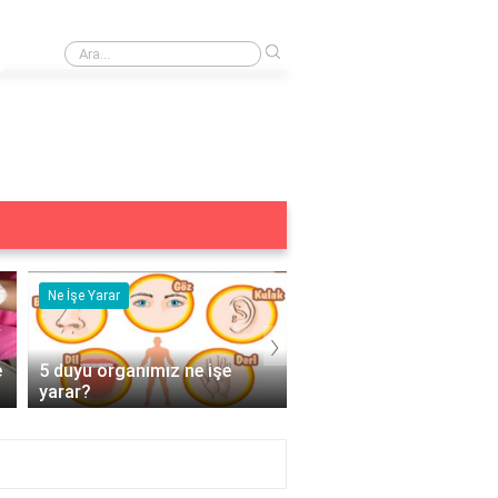
›
HDR10+ özelliği görüntü kalitesini nasıl etkiler?
Ne İşe Yarar
Eş Anlamlısı
›
e
5 duyu organımız ne işe
Acemi Kelimesinin Eş
yarar?
Anlamlısı Nedir?