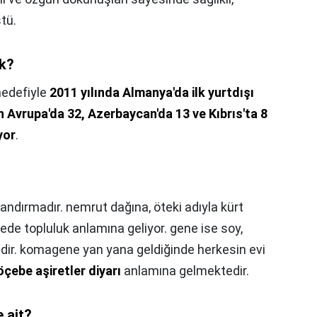
ştü.
k?
hedefiyle
2011 yılında Almanya'da ilk yurtdışı
Avrupa'da 32, Azerbaycan'da 13 ve Kıbrıs'ta 8
yor
.
andırmadır. nemrut dağına, öteki adıyla kürt
ede topluluk anlamına geliyor. gene ise soy,
edir. komagene yan yana geldiğinde herkesin evi
öçebe aşiretler diyarı
anlamına gelmektedir.
e ait?