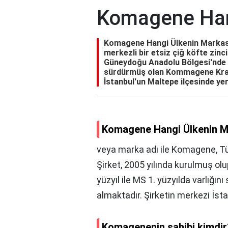
Komagene Han
Komagene Hangi Ülkenin Markası
merkezli bir etsiz çiğ köfte zinci
Güneydoğu Anadolu Bölgesi'nde MÖ
sürdürmüş olan Kommagene Krall
İstanbul'un Maltepe ilçesinde ye
Komagene Hangi Ülkenin M
veya marka adı ile Komagene, Türk
Şirket, 2005 yılında kurulmuş o
yüzyıl ile MS 1. yüzyılda varlığ
almaktadır. Şirketin merkezi İst
Komagenenin sahibi kimdir