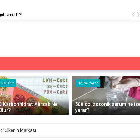
‹
gübre nedir?
Ne Olur
Ne İşe Yarar
0 Karbonhidrat Alırsak Ne
500 cc izotonik serum ne iş
Olur?
yarar?
i Ülkenin Markası