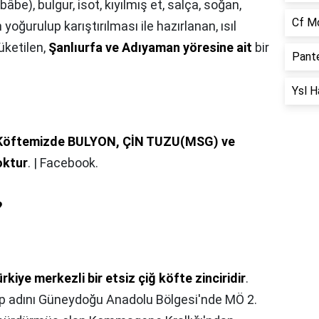
âbe), bulgur, isot, kıyılmış et, salça, soğan,
Cf M
oğurulup karıştırılması ile hazırlanan, ısıl
üketilen,
Şanlıurfa ve Adıyaman yöresine ait
bir
Pante
Ysl H
ğ Köftemizde BULYON, ÇİN TUZU(MSG) ve
oktur
. | Facebook.
?
rkiye merkezli bir etsiz çiğ köfte zinciridir
.
lup adını Güneydoğu Anadolu Bölgesi'nde MÖ 2.