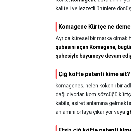
kaliteli ve lezzetli ürünlere dönü
Komagene Kürtçe ne deme
Ayrıca küresel bir marka olmak 
şubesini açan Komagene, bugün 
şubesiyle büyümeye devam edi
Çiğ köfte patenti kime ait?
komagenes, helen kökenli bir adl
dağı diyorlar. kom sözcüğü kürtç
kabile, aşiret anlamına gelmekt
anlamını ortaya çıkarıyor veya
g
Etsiz çiğ köfte patenti kim