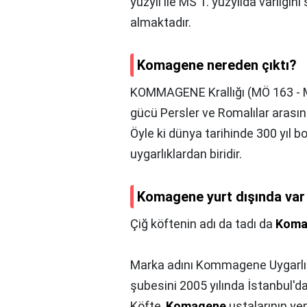
yüzyıl ile MS 1. yüzyılda varlığ
almaktadır.
Komagene nereden çıktı?
KOMMAGENE Krallığı (MÖ 163 - M
gücü Persler ve Romalılar arasınd
Öyle ki dünya tarihinde 300 yıl 
uygarlıklardan biridir.
Komagene yurt dışında var
Çiğ köftenin adı da tadı da
Koma
Marka adını Kommagene Uygarlığ
şubesini 2005 yılında İstanbul'da 
Köfte,
Komagene
ustalarının yen