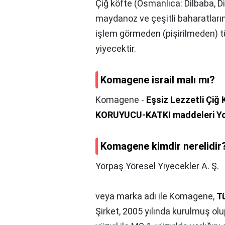
Çiğ köfte (Osmanlıca: Dilbaba, Dib
maydanoz ve çeşitli baharatların y
işlem görmeden (pişirilmeden) t
yiyecektir.
Komagene israil malı mı?
Komagene -
Eşsiz Lezzetli Çi
KORUYUCU-KATKI maddeleri Y
Komagene kimdir nerelidir
Yörpaş Yöresel Yiyecekler A. Ş.
veya marka adı ile Komagene,
Tü
Şirket, 2005 yılında kurulmuş o