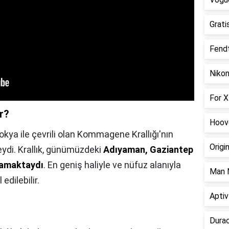
Grati
Fendt
Nikon
For X
ir?
Hoov
kya ile çevrili olan Kommagene Krallığı'nın
Origi
eydi. Krallık, günümüzdeki
Adıyaman, Gaziantep
samaktaydı
. En geniş haliyle ve nüfuz alanıyla
Man N
edilebilir.
Aptiv
Durac