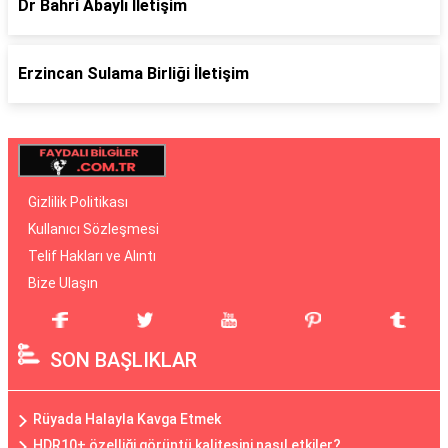
Dr Bahri Abaylı İletişim
Erzincan Sulama Birliği İletişim
Gizlilik Politikası
Kullanıcı Sözleşmesi
Telif Hakları ve Alıntı
Bize Ulaşın
SON BAŞLIKLAR
Rüyada Halayla Kavga Etmek
HDR10+ özelliği görüntü kalitesini nasıl etkiler?