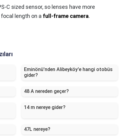
PS-C sized sensor, so lenses have more
 focal length on a
full-frame camera
.
ıları
Eminönü'nden Alibeyköy'e hangi otobüs
gider?
48 A nereden geçer?
14 m nereye gider?
47L nereye?