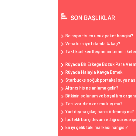
SON BAŞLIKLAR
Beinsports en ucuz paket hangisi?
Venatura iyot damla % kaç?
Taktiksel kentleşmenin temel ilkeler
Rüyada Bir Erkeğe Bozuk Para Ver
Rüyada Halayla Kavga Etmek
Starbucks soğuk portakal suyu nasıl
Altıncı his ne anlama gelir?
Bitkinin solunum ve boşaltım organı
Teruzor dinozor mu kuş mu?
Yurtdışına çıkış harcı ödenmiş mi?
İpotekli borç devam ettiği sürece 
En iyi çelik takı markası hangisi?