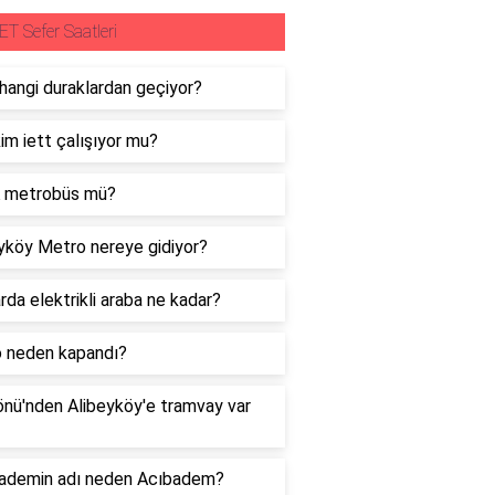
ET Sefer Saatleri
hangi duraklardan geçiyor?
im iett çalışıyor mu?
 metrobüs mü?
yköy Metro nereye gidiyor?
rda elektrikli araba ne kadar?
 neden kapandı?
nü'nden Alibeyköy'e tramvay var
bademin adı neden Acıbadem?