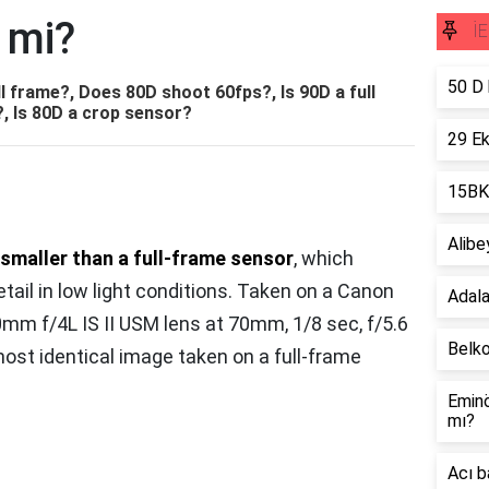
 mi?
İE
50 D 
ll frame?, Does 80D shoot 60fps?, Is 90D a full
?, Is 80D a crop sensor?
29 Ek
15BK
Alibe
smaller than a full-frame sensor
, which
ail in low light conditions. Taken on a Canon
Adala
m f/4L IS II USM lens at 70mm, 1/8 sec, f/5.6
Belko
ost identical image taken on a full-frame
Eminö
mı?
Acı 