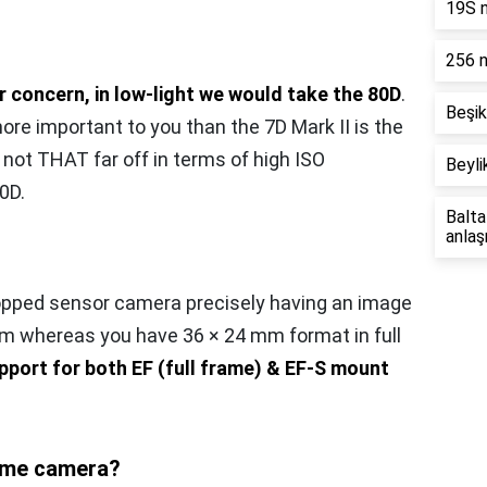
19S n
256 n
ur concern, in low-light we would take the 80D
.
Beşik
ore important to you than the 7D Mark II is the
s not THAT far off in terms of high ISO
Beyli
0D.
Balta
anlaş
opped sensor camera precisely having an image
 whereas you have 36 × 24 mm format in full
pport for both EF (full frame) & EF-S mount
rame camera?