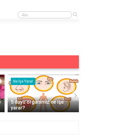
›
Venatura iyot damla % kaç?
Ne İşe Yarar
Eş Anlamlısı
›
e
5 duyu organımız ne işe
Acemi Kelimesinin Eş
yarar?
Anlamlısı Nedir?