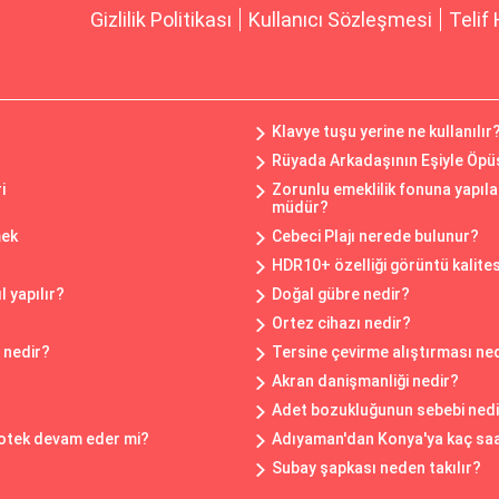
Gizlilik Politikası
Kullanıcı Sözleşmesi
Telif 
Klavye tuşu yerine ne kullanılır
Rüyada Arkadaşının Eşiyle Öp
i
Zorunlu emeklilik fonuna yapıl
müdür?
mek
Cebeci Plajı nerede bulunur?
HDR10+ özelliği görüntü kalitesi
 yapılır?
Doğal gübre nedir?
Ortez cihazı nedir?
 nedir?
Tersine çevirme alıştırması ne
Akran danişmanliği nedir?
Adet bozukluğunun sebebi nedi
ipotek devam eder mi?
Adıyaman'dan Konya'ya kaç saa
Subay şapkası neden takılır?