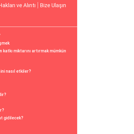
Hakları ve Alıntı
Bize Ulaşın
?
üşmek
an katkı miktarını artırmak mümkün
ni nasıl etkiler?
dir?
r?
t gidilecek?