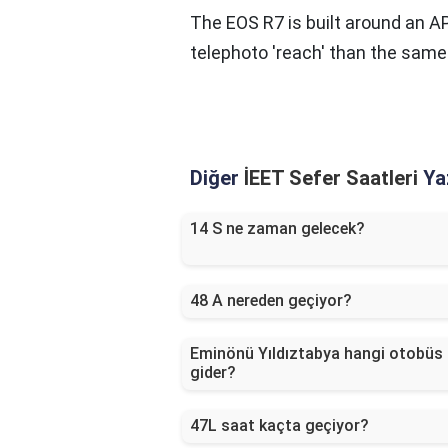
The EOS R7 is built around an A
telephoto 'reach' than the same
Diğer
İEET Sefer Saatleri
Yaz
14 S ne zaman gelecek?
48 A nereden geçiyor?
Eminönü Yıldıztabya hangi otobüs
gider?
47L saat kaçta geçiyor?