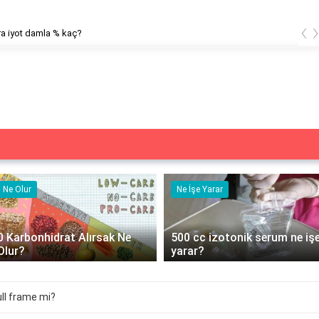
‹
a iyot damla % kaç?
Ne Olur
Ne İşe Yarar
0 Karbonhidrat Alırsak Ne
500 cc izotonik serum ne iş
Olur?
yarar?
ll frame mi?