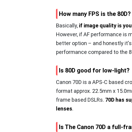
How many FPS is the 80D?
Basically,
if image quality is yo
However, if AF performance is m
better option – and honestly it'
performance compared to the 8
Is 80D good for low-light?
Canon 70D is a APS-C based cr
format approx. 22.5mm x 15.0mm
frame based DSLRs.
70D has su
lenses
.
Is The Canon 70D a full-f