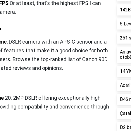
4FPS
Or at least, that's the highest FPS I can
142B 
camera.
5 Lev
?
251 s
ame
, DSLR camera with an APS-C sensor and a
f features that make it a good choice for both
Arnav
otobü
ers. Browse the top-ranked list of Canon 90D
ated reviews and opinions.
14 YK
Acarl
me
20. 2MP DSLR offering exceptionally high
B46 n
providing compatibility and convenience through
Çatal
D2 be