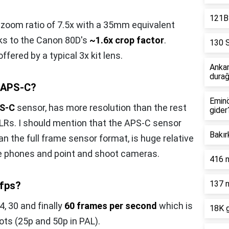
121B 
l zoom ratio of 7.5x with a 35mm equivalent
ks to the Canon 80D's
~1.6x crop factor
.
130 S
fered by a typical 3x kit lens.
Ankar
durağ
r APS-C?
Eminö
S-C
sensor, has more resolution than the rest
gider
SLRs. I should mention that the APS-C sensor
Bakır
n the full frame sensor format, is huge relative
le phones and point and shoot cameras.
416 n
137 n
fps?
4, 30 and finally
60 frames per second
which is
18K g
ots (25p and 50p in PAL).