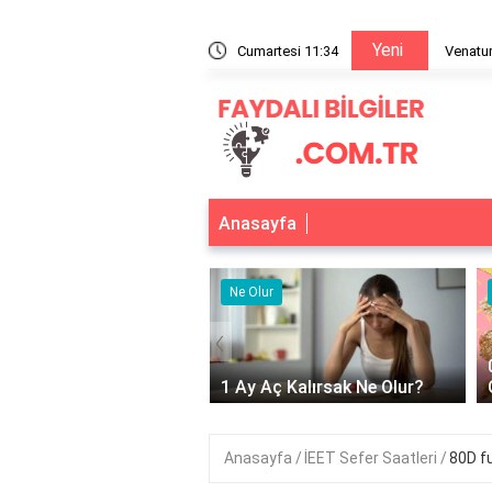
Yeni
la % kaç?
Cumartesi 11:35
Venatur
Anasayfa
r
Ne Olur
‹
Adet Olmayınca Ne
1 Ay Aç Kalırsak Ne Olur?
Anasayfa
İEET Sefer Saatleri
80D fu