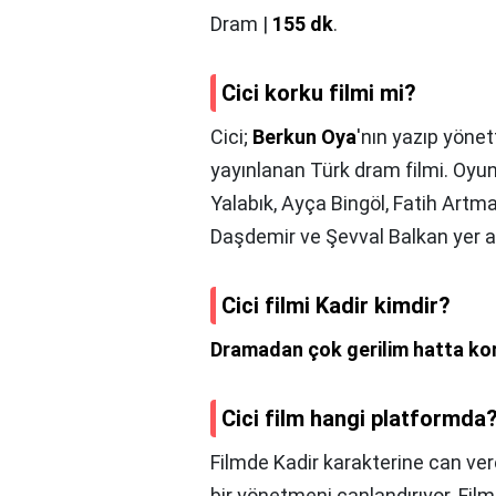
Dram |
155 dk
.
Cici korku filmi mi?
Cici;
Berkun Oya
'nın yazıp yönet
yayınlanan Türk dram filmi. Oyu
Yalabık, Ayça Bingöl, Fatih Artma
Daşdemir ve Şevval Balkan yer a
Cici filmi Kadir kimdir?
Dramadan çok gerilim hatta korku
Cici film hangi platformda
Filmde Kadir karakterine can ve
bir yönetmeni canlandırıyor. Film