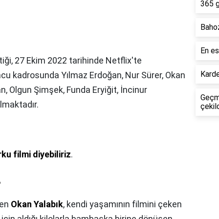
365 g
Bahoz
En es
tiği, 27 Ekim 2022 tarihinde Netflix'te
Karde
ncu kadrosunda Yılmaz Erdoğan, Nur Sürer, Okan
n, Olgun Şimşek, Funda Eryiğit, İncinur
Geçmi
lmaktadır.
çekil
 filmi diyebiliriz
.
?
ren
Okan Yalabık
, kendi yaşamının filmini çeken
 için aldığı kilolarla bambaşka birine dönüşen