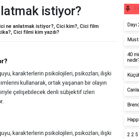
nlatmak istiyor?
Fi
Dayı 
ici ne anlatmak istiyor?, Cici kim?, Cici film
kika?, Cici filmi kim yazdı?
Musta
40 mi
nedir
or?
, karakterlerin psikolojileri, psikozları, ilişki
Küçük
çimlerini kullanarak, ortak yaşanan bir olayın
Canla
riyle çelişebilecek denli sübjektif izleri
r.
Brend
Happy
, karakterlerin psikolojileri, psikozları, ilişki
2 2 5