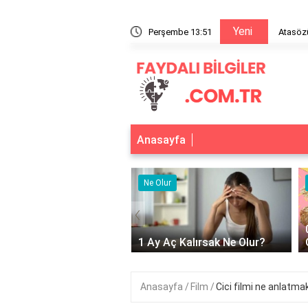
Yeni
Atasözü ne anlama geliyor tek kanatla kuş uç
Perşembe 13:51
Anasayfa
r
Ne Olur
‹
Adet Olmayınca Ne
1 Ay Aç Kalırsak Ne Olur?
Anasayfa
Film
Cici filmi ne anlatmak