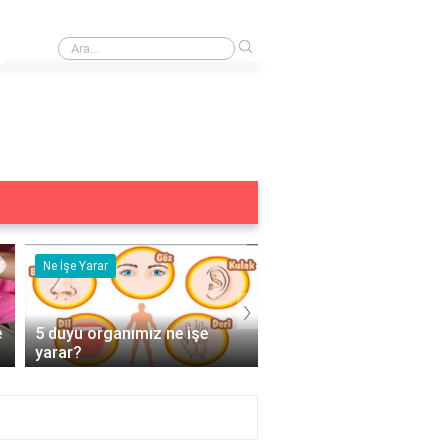
›
tla kuş uçmuyor mu?
Subay şapkası neden takı
Ne İşe Yarar
Eş Anlamlısı
›
e
5 duyu organımız ne işe
Acemi Kelimesinin Eş
yarar?
Anlamlısı Nedir?