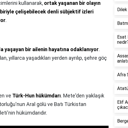
çimlerini kullanarak,
ortak yaşanan bir olayın
Dilek
iriyle çelişebilecek denli sübjektif izleri
yor
.
Batma
Esat 
nedir
'da yaşayan bir ailenin hayatına odaklanıyor
.
Assas
dan, yıllarca yaşadıkları yerden ayrılıp, şehre göç
anlat
Afra 
Atatü
nen ve
Türk-Hun hükümdarı
. Mete'den yaklaşık
Elif 
orluğu'nun Aral gölü ve Batı Türkistan
çıka
eti'nin hükümdarıdır.
Berge