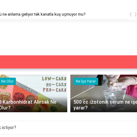
‹
muyor mu?
Atasözü ne anlama geliyor tek kana
Ne Olur
Ne İşe Yarar
0 Karbonhidrat Alırsak Ne
500 cc izotonik serum ne iş
Olur?
yarar?
 istiyor?