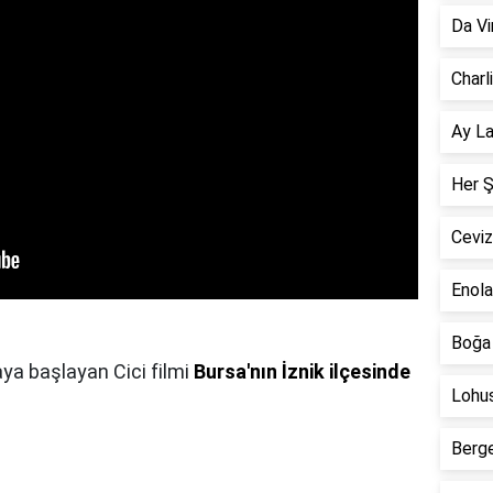
Da Vi
Charl
Ay La
Her Ş
Ceviz
Enola
Boğa 
ya başlayan Cici filmi
Bursa'nın İznik ilçesinde
Lohus
Berge