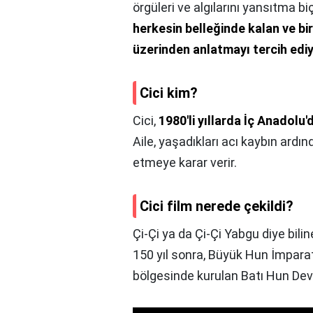
örgüleri ve algılarını yansıtma bi
herkesin belleğinde kalan ve birb
üzerinden anlatmayı tercih edi
Cici kim?
Cici,
1980'li yıllarda İç Anadolu
Aile, yaşadıkları acı kaybın ardın
etmeye karar verir.
Cici film nerede çekildi?
Çi-Çi ya da Çi-Çi Yabgu diye bili
150 yıl sonra, Büyük Hun İmparat
bölgesinde kurulan Batı Hun Devl