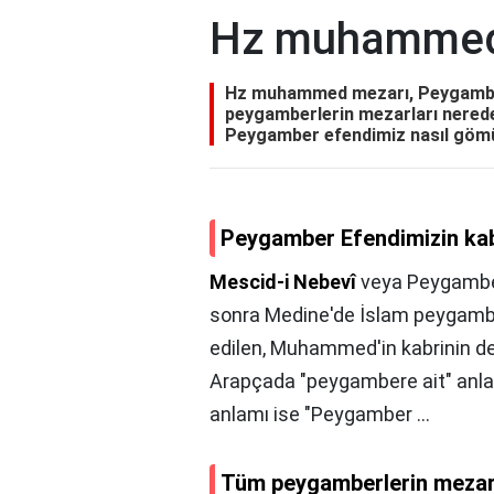
Hz muhammed
Hz muhammed mezarı, Peygamber
peygamberlerin mezarları nerede
Peygamber efendimiz nasıl göm
Peygamber Efendimizin kab
Mescid-i Nebevî
veya Peygamber Mescidi (A
sonra Medine'de İslam peygambe
edilen, Muhammed'in kabrinin de
Arapçada "peygambere ait" anlam
anlamı ise "Peygamber ...
Tüm peygamberlerin mezar