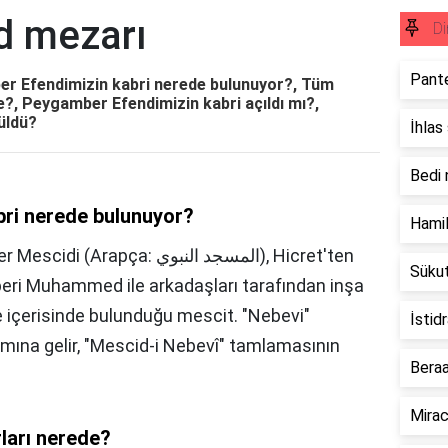
 mezarı
Di
Pante
 Efendimizin kabri nerede bulunuyor?, Tüm
?, Peygamber Efendimizin kabri açıldı mı?,
üldü?
İhlas
Bedi
ri nerede bulunuyor?
Hamil
rapça: المسجد النبوي), Hicret'ten
Süku
ri Muhammed ile arkadaşları tarafından inşa
 içerisinde bulunduğu mescit. "Nebevi"
İstid
ına gelir, "Mescid-i Nebevî" tamlamasının
Beraa
Mirac
ları nerede?