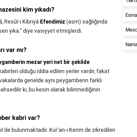
Tekf
azesini kim yıkadı?
Esma 
râ, Resûl-i Kibriyâ
Efendimiz
(asm) sağlığında
Mesc
en yıka." diye vasiyyet etmişlerdi.
Nama
rı var mı?
gamberin mezar yeri net bir şekilde
birleri olduğu iddia edilen yerler vardır, fakat
 vakalarda genelde aynı peygamberin farklı
ahsedilir ki, bu kesin olarak bilinmediğinin
ber kabri var?
ir'de bulunmaktadır. Kur'an-ı Kerim de zikredilen