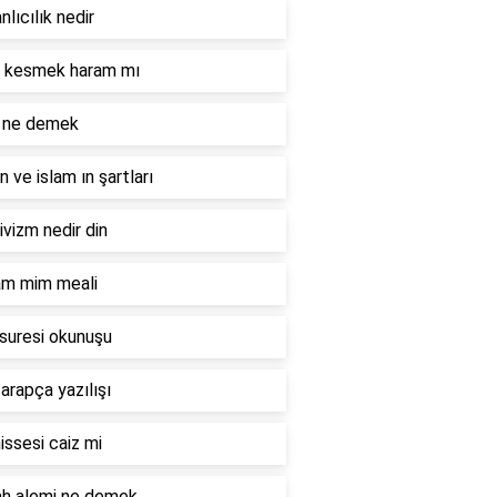
lıcılık nedir
l kesmek haram mı
 ne demek
n ve islam ın şartları
ivizm nedir din
lam mim meali
 suresi okunuşu
 arapça yazılışı
issesi caiz mi
ah alemi ne demek