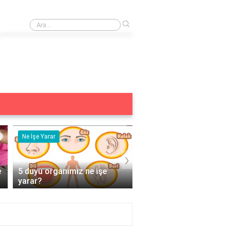
›
En iyi çelik takı markası hangisi?
Ne İşe Yarar
Eş Anlamlısı
›
e
5 duyu organımız ne işe
Acemi Kelimesinin Eş
yarar?
Anlamlısı Nedir?