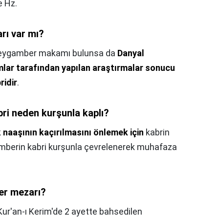
e Hz.
rı var mı?
 peygamber makamı bulunsa da
Danyal
lar tarafından yapılan araştırmalar sonucu
ridir
.
ri neden kurşunla kaplı?
k
naaşının kaçırılmasını önlemek için
kabrin
amberin kabri kurşunla çevrelenerek muhafaza
er mezarı?
Kur'an-ı Kerim'de 2 ayette bahsedilen