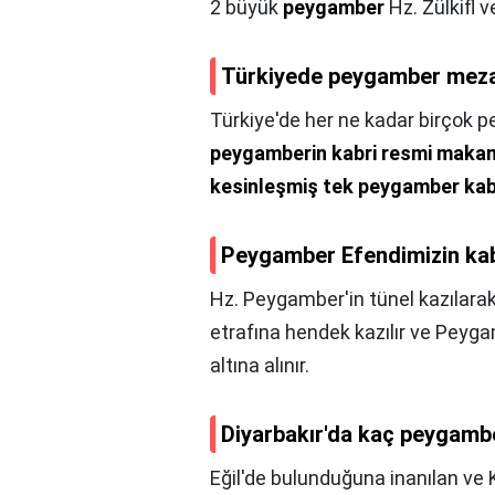
2 büyük
peygamber
Hz. Zülkifl v
Türkiyede peygamber meza
Türkiye'de her ne kadar birçok
peygamberin kabri resmi makam
kesinleşmiş tek peygamber kab
Peygamber Efendimizin kab
Hz. Peygamber'in tünel kazılara
etrafına hendek kazılır ve Peyg
altına alınır.
Diyarbakır'da kaç peygamb
Eğil'de bulunduğuna inanılan ve 