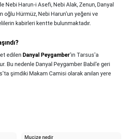
 ile Nebi Harun-i Asefi, Nebi Alak, Zenun, Danyal
nın oğlu Hürmüz, Nebi Harun'un yeğeni ve
ilerin kabirleri kentte bulunmaktadır.
aşındı?
vet edilen
Danyal Peygamber
'in Tarsus'a
tur. Bu nedenle Danyal Peygamber Babil'e geri
s'ta şimdiki Makam Camisi olarak anılan yere
Mucize nedir