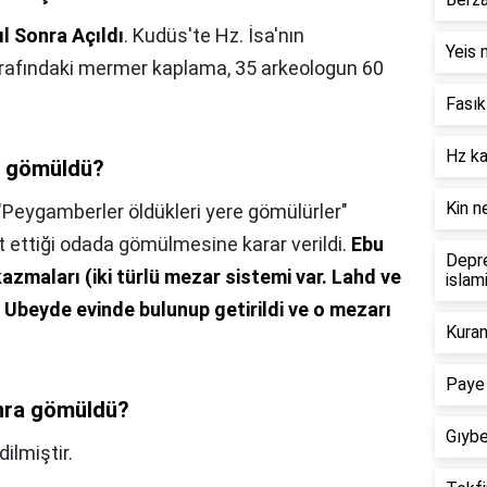
l Sonra Açıldı
. Kudüs'te Hz. İsa'nın
Yeis
etrafındaki mermer kaplama, 35 arkeologun 60
Fasık
Hz ka
l gömüldü?
Kin 
Peygamberler öldükleri yere gömülürler"
 ettiği odada gömülmesine karar verildi.
Ebu
Depre
zmaları (iki türlü mezar sistemi var.
Lahd ve
islam
 Ubeyde evinde bulunup getirildi ve o mezarı
Kuran
Paye
nra gömüldü?
Gıybet
ilmiştir.