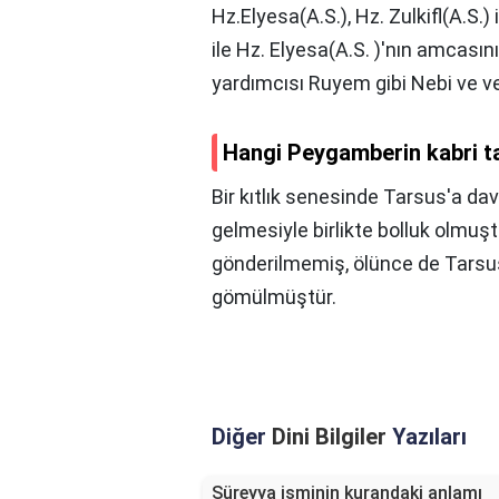
Hz.Elyesa(A.S.), Hz. Zulkifl(A.S.)
ile Hz. Elyesa(A.S. )'nın amcası
yardımcısı Ruyem gibi Nebi ve vel
Hangi Peygamberin kabri t
Bir kıtlık senesinde Tarsus'a da
gelmesiyle birlikte bolluk olmuş
gönderilmemiş, ölünce de Tarsu
gömülmüştür.
Diğer
Dini Bilgiler
Yazıları
Süreyya isminin kurandaki anlamı