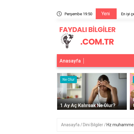
Yeni
arkası hangisi?
Perşembe 19:50
En iyi 
Anasayfa
r
Ne Olur
‹
Adet Olmayınca Ne
1 Ay Aç Kalırsak Ne Olur?
Anasayfa
Dini Bilgiler
Hz muhammed