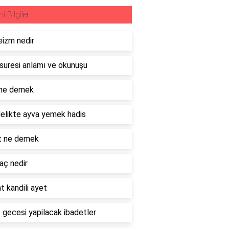
ni Bilgiler
izm nedir
 suresi anlamı ve okunuşu
 ne demek
elikte ayva yemek hadis
t ne demek
raç nedir
t kandili ayet
 gecesi yapilacak ibadetler