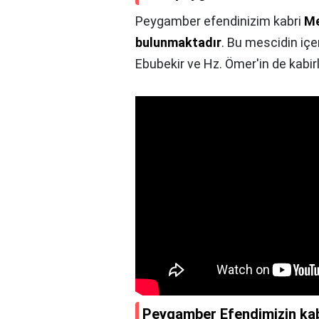
Peygamber efendinizim kabri
Me
bulunmaktadır
. Bu mescidin iç
Ebubekir ve Hz. Ömer'in de kabirl
Peygamber Efendimizin kabr