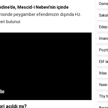
Osman
dine'de, Mescid-i Nebevi'nin içinde
erisinde peygamber efendimizin dışında Hz.
Saka
eri bulunur.
Edep
İmanı
Pozit
Elif 
İhlas
Yasin
Thy h
i açıldı mı?
Berz