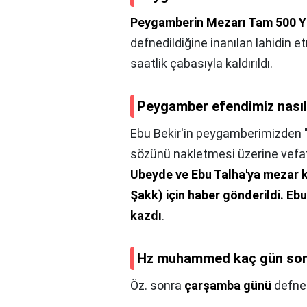
Peygamberin Mezarı Tam 500 Yı
defnedildiğine inanılan lahidin 
saatlik çabasıyla kaldırıldı.
Peygamber efendimiz nası
Ebu Bekir'in peygamberimizden "
sözünü nakletmesi üzerine vefat
Ubeyde ve Ebu Talha'ya mezar ka
Şakk) için haber gönderildi.
Ebu
kazdı
.
Hz muhammed kaç gün so
Öz. sonra
çarşamba günü
defned