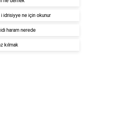
in ne demek
i idrisiyye ne için okunur
idi haram nerede
z kılmak