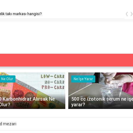
‹
çelik takı markası hangisi?
Ne Olur
Ne İşe Yarar
0 Karbonhidrat Alırsak Ne
500 cc izotonik serum ne iş
Olur?
yarar?
 mezarı