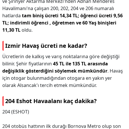
ve Şirinyer Aktarma Merkezi'nden Adnan Menderes
Havalimanı'na çalışan 200, 202, 204 ve 206 numaralı
hatlarda
tam biniş ücreti 14,34 TL; öğrenci ücreti 9,56
TL; indirimli öğrenci , öğretmen ve 60 Yaş binişleri
11,30 TL
oldu.
Izmir Havaş ücreti ne kadar?
Ücretlerin de kalkış ve varış noktalarına göre değiştiği
bilinir. Şehir fiyatlarının
45 TL ile 135 TL arasında
değişiklik gösterdiğini söylemek mümkündür
. Havaş
için otogar bulunmadığından otogara en yakın yer
olarak Alsancak'ı tercih etmek mümkündür.
204 Eshot Havaalanı kaç dakika?
204 (ESHOT)
204 otobüs hattının ilk durağı Bornova Metro olup son