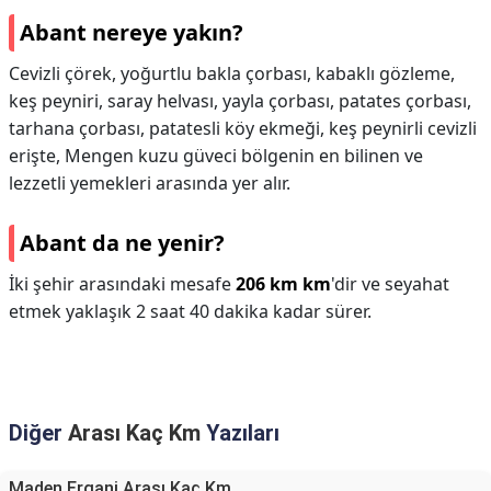
Abant nereye yakın?
Cevizli çörek, yoğurtlu bakla çorbası, kabaklı gözleme,
keş peyniri, saray helvası, yayla çorbası, patates çorbası,
tarhana çorbası, patatesli köy ekmeği, keş peynirli cevizli
erişte, Mengen kuzu güveci bölgenin en bilinen ve
lezzetli yemekleri arasında yer alır.
Abant da ne yenir?
İki şehir arasındaki mesafe
206 km km
'dir ve seyahat
etmek yaklaşık 2 saat 40 dakika kadar sürer.
Diğer
Arası Kaç Km
Yazıları
Maden Ergani Arası Kaç Km