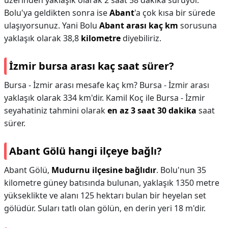
üzerinden yaklaşık olarak 2 saat 58 dakika sürüyor.
Bolu'ya geldikten sonra ise
Abant
'a çok kısa bir sürede
ulaşıyorsunuz. Yani Bolu
Abant arası kaç km
sorusuna
yaklaşık olarak 38,8
kilometre
diyebiliriz.
İzmir bursa arası kaç saat sürer?
Bursa - İzmir arası mesafe kaç km? Bursa - İzmir arası
yaklaşık olarak 334 km'dir. Kamil Koç ile Bursa - İzmir
seyahatiniz tahmini olarak
en az 3 saat 30 dakika
saat
sürer.
Abant Gölü hangi ilçeye bağlı?
Abant Gölü,
Mudurnu ilçesine bağlıdır
. Bolu'nun 35
kilometre güney batısında bulunan, yaklaşık 1350 metre
yükseklikte ve alanı 125 hektarı bulan bir heyelan set
gölüdür. Suları tatlı olan gölün, en derin yeri 18 m'dir.