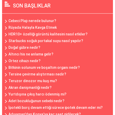
SON BAŞLIKLAR
Cebeci Plajı nerede bulunur?
Rüyada Halayla Kavga Etmek
HDR10+ özelliği görüntü kalitesini nasıl etkiler?
Starbucks soğuk portakal suyu nasıl yapılır?
Doğal gübre nedir?
Altıncı his ne anlama gelir?
Ortez cihazı nedir?
Bitkinin solunum ve boşaltım organı nedir?
Tersine çevirme alıştırması nedir?
Teruzor dinozor mu kuş mu?
Akran danişmanliği nedir?
Yurtdışına çıkış harcı ödenmiş mi?
Adet bozukluğunun sebebi nedir?
İpotekli borç devam ettiği sürece ipotek devam eder mi?
Adıyaman'dan Konya'ya kaç saat gidilecek?