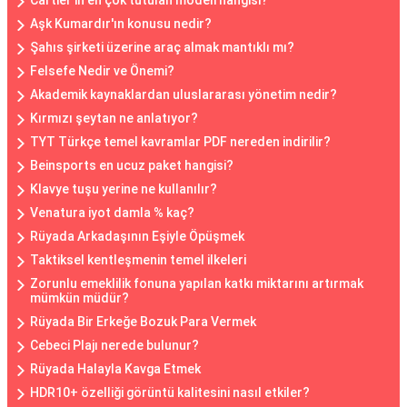
Cartier'in en çok tutulan modeli hangisi?
Aşk Kumardır'ın konusu nedir?
Şahıs şirketi üzerine araç almak mantıklı mı?
Felsefe Nedir ve Önemi?
Akademik kaynaklardan uluslararası yönetim nedir?
Kırmızı şeytan ne anlatıyor?
TYT Türkçe temel kavramlar PDF nereden indirilir?
Beinsports en ucuz paket hangisi?
Klavye tuşu yerine ne kullanılır?
Venatura iyot damla % kaç?
Rüyada Arkadaşının Eşiyle Öpüşmek
Taktiksel kentleşmenin temel ilkeleri
Zorunlu emeklilik fonuna yapılan katkı miktarını artırmak
mümkün müdür?
Rüyada Bir Erkeğe Bozuk Para Vermek
Cebeci Plajı nerede bulunur?
Rüyada Halayla Kavga Etmek
HDR10+ özelliği görüntü kalitesini nasıl etkiler?