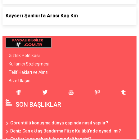
Kayseri Şanlıurfa Arası Kaç Km
Gizlilik Politikası
Kullanıcı Sözleşmesi
Telif Hakları ve Alıntı
Bize Ulaşın
SON BAŞLIKLAR
Görüntülü konuşma dünya çapında nasıl yapılır?
Deniz Can aktaş Bandırma Füze Kulübü'nde oynadı mı?